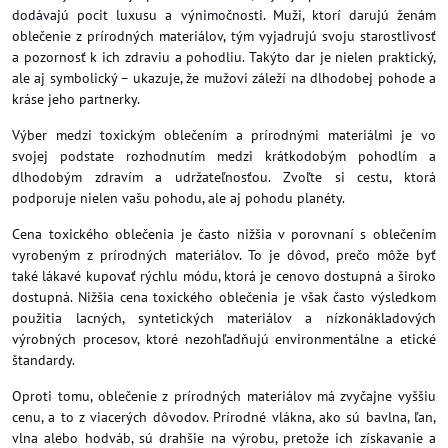
dodávajú pocit luxusu a výnimočnosti. Muži, ktorí darujú ženám
oblečenie z prírodných materiálov, tým vyjadrujú svoju starostlivosť
a pozornosť k ich zdraviu a pohodliu. Takýto dar je nielen praktický,
ale aj symbolický – ukazuje, že mužovi záleží na dlhodobej pohode a
kráse jeho partnerky.
Výber medzi toxickým oblečením a prírodnými materiálmi je vo
svojej podstate rozhodnutím medzi krátkodobým pohodlím a
dlhodobým zdravím a udržateľnosťou. Zvoľte si cestu, ktorá
podporuje nielen vašu pohodu, ale aj pohodu planéty.
Cena toxického oblečenia je často nižšia v porovnaní s oblečením
vyrobeným z prírodných materiálov. To je dôvod, prečo môže byť
také lákavé kupovať rýchlu módu, ktorá je cenovo dostupná a široko
dostupná. Nižšia cena toxického oblečenia je však často výsledkom
použitia lacných, syntetických materiálov a nízkonákladových
výrobných procesov, ktoré nezohľadňujú environmentálne a etické
štandardy.
Oproti tomu, oblečenie z prírodných materiálov má zvyčajne vyššiu
cenu, a to z viacerých dôvodov. Prírodné vlákna, ako sú bavlna, ľan,
vlna alebo hodváb, sú drahšie na výrobu, pretože ich získavanie a