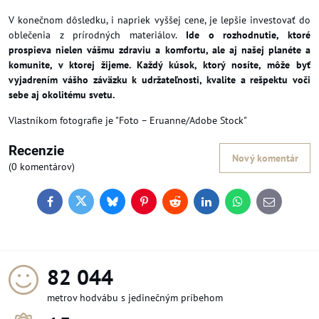
V konečnom dôsledku, i napriek vyššej cene, je lepšie investovať do
oblečenia z prírodných materiálov.
Ide o rozhodnutie, ktoré
prospieva nielen vášmu zdraviu a komfortu, ale aj našej planéte a
komunite, v ktorej žijeme. Každý kúsok, ktorý nosíte, môže byť
vyjadrením vášho záväzku k udržateľnosti, kvalite a rešpektu voči
sebe aj okolitému svetu.
Vlastníkom fotografie je "Foto – Eruanne/Adobe Stock"
Recenzie
Nový komentár
(0 komentárov)
Facebook
Twitter
Bluesky
Pinterest
Reddit
LinkedIn
WhatsApp
E-
mail
97 308
metrov hodvábu s jedinečným príbehom