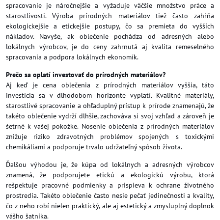
spracovanie je náročnejšie a vyžaduje väčšie množstvo práce a
starostlivosti. Výroba prírodných materiálov tiež často zahŕňa
ekologickejšie a etickejšie postupy, čo sa premieta do vyšších
nákladov. Navyše, ak oblečenie pochádza od adresných alebo
lokálnych výrobcov, je do ceny zahrnutá aj kvalita remeselného
spracovania a podpora lokálnych ekonomík.
Prečo sa oplatí investovať do prírodných materiálov?
Aj keď je cena oblečenia z prírodných materiálov vyššia, táto
investícia sa v dlhodobom horizonte vyplatí. Kvalitné materiály,
starostlivé spracovanie a ohľaduplný prístup k prírode znamenajú, že
takéto oblečenie vydrží dlhšie, zachováva si svoj vzhľad a zároveň je
šetrné k vašej pokožke. Nosenie oblečenia z prírodných materiálov
znižuje riziko zdravotných problémov spojených s toxickými
chemikáliami a podporuje trvalo udržateľný spôsob života.
Ďalšou výhodou je, že kúpa od lokálnych a adresných výrobcov
znamená, že podporujete etickú a ekologickú výrobu, ktorá
rešpektuje pracovné podmienky a prispieva k ochrane životného
prostredia. Takéto oblečenie často nesie pečať jedinečnosti a kvality,
čo z neho robí nielen praktický, ale aj estetický a zmysluplný doplnok
vášho šatníka.