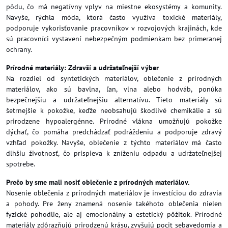
pôdu, čo má negatívny vplyv na miestne ekosystémy a komunity.
Navyše, rýchla móda, ktorá často využíva toxické materiály,
podporuje vykorisťovanie pracovníkov v rozvojových krajinách, kde
sú pracovníci vystavení nebezpečným podmienkam bez primeranej
ochrany.
Prírodné materiály: Zdravší a udržateľnejší výber
Na rozdiel od syntetických materiálov, oblečenie z prírodných
materiálov, ako sú bavlna, ľan, vlna alebo hodváb, ponúka
bezpečnejšiu a udržateľnejšiu alternatívu. Tieto materiály sú
šetrnejšie k pokožke, keďže neobsahujú škodlivé chemikálie a sú
prirodzene hypoalergénne. Prírodné vlákna umožňujú pokožke
dýchať, čo pomáha predchádzať podráždeniu a podporuje zdravý
vzhľad pokožky. Navyše, oblečenie z týchto materiálov má často
dlhšiu životnosť, čo prispieva k zníženiu odpadu a udržateľnejšej
spotrebe.
Prečo by sme mali nosiť oblečenie z prírodných materiálov.
Nosenie oblečenia z prírodných materiálov je investíciou do zdravia
a pohody. Pre ženy znamená nosenie takéhoto oblečenia nielen
fyzické pohodlie, ale aj emocionálny a estetický pôžitok. Prírodné
materiály zdôrazňujú prirodzenú krásu, zvyšujú pocit sebavedomia a