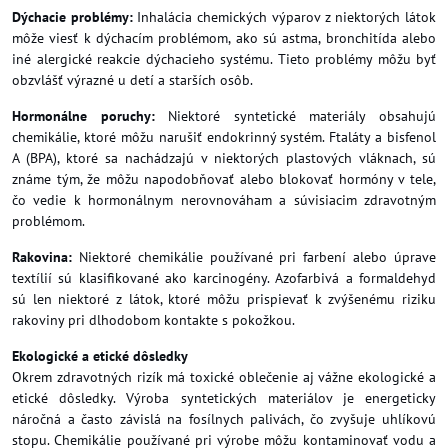
Dýchacie problémy:
Inhalácia chemických výparov z niektorých látok
môže viesť k dýchacím problémom, ako sú astma, bronchitída alebo
iné alergické reakcie dýchacieho systému. Tieto problémy môžu byť
obzvlášť výrazné u detí a starších osôb.
Hormonálne poruchy:
Niektoré syntetické materiály obsahujú
chemikálie, ktoré môžu narušiť endokrinný systém. Ftaláty a bisfenol
A (BPA), ktoré sa nachádzajú v niektorých plastových vláknach, sú
známe tým, že môžu napodobňovať alebo blokovať hormóny v tele,
čo vedie k hormonálnym nerovnováham a súvisiacim zdravotným
problémom.
Rakovina:
Niektoré chemikálie používané pri farbení alebo úprave
textílií sú klasifikované ako karcinogény. Azofarbivá a formaldehyd
sú len niektoré z látok, ktoré môžu prispievať k zvýšenému riziku
rakoviny pri dlhodobom kontakte s pokožkou.
Ekologické a etické dôsledky
Okrem zdravotných rizík má toxické oblečenie aj vážne ekologické a
etické dôsledky. Výroba syntetických materiálov je energeticky
náročná a často závislá na fosílnych palivách, čo zvyšuje uhlíkovú
stopu. Chemikálie používané pri výrobe môžu kontaminovať vodu a