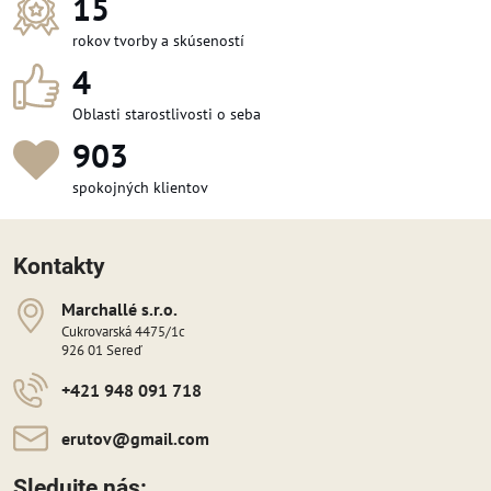
15
rokov tvorby a skúseností
4
Oblasti starostlivosti o seba
1 071
spokojných klientov
Kontakty
Marchallé s​​.r​​.o​​.
Cukrovarská 4475/1c
926 01 Sereď
+421 948 091 718
erutov​@gmail​.com
Sledujte nás: