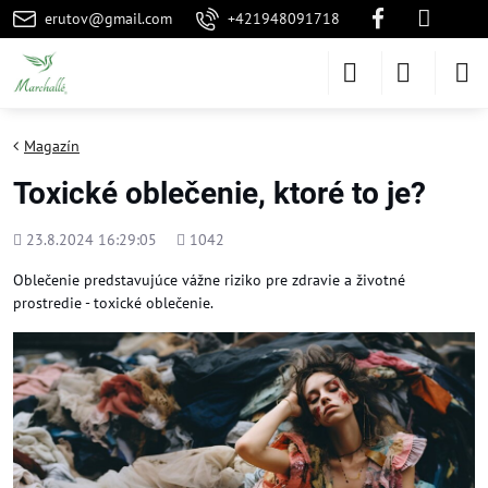
erutov@gmail.com
+421948091718
Magazín
Toxické oblečenie, ktoré to je?
Pridané
Počet
23.8.2024 16:29:05
1042
zobrazení
Oblečenie predstavujúce vážne riziko pre zdravie a životné
prostredie - toxické oblečenie.