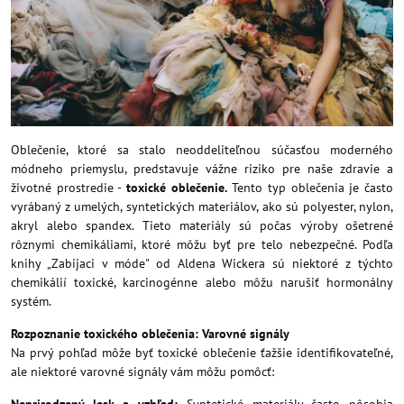
Oblečenie, ktoré sa stalo neoddeliteľnou súčasťou moderného
módneho priemyslu, predstavuje vážne riziko pre naše zdravie a
životné prostredie -
toxické oblečenie.
Tento typ oblečenia je často
vyrábaný z umelých, syntetických materiálov, ako sú polyester, nylon,
akryl alebo spandex. Tieto materiály sú počas výroby ošetrené
rôznymi chemikáliami, ktoré môžu byť pre telo nebezpečné. Podľa
knihy „Zabijaci v móde" od Aldena Wickera sú niektoré z týchto
chemikálií toxické, karcinogénne alebo môžu narušiť hormonálny
systém.
Rozpoznanie toxického oblečenia: Varovné signály
Na prvý pohľad môže byť toxické oblečenie ťažšie identifikovateľné,
ale niektoré varovné signály vám môžu pomôcť:
Neprirodzený lesk a vzhľad:
Syntetické materiály často pôsobia