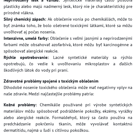
plasticky alebo majú nadmerný lesk, ktorý nie je charakteristický pre
prírodné vlákna.
Silný chemický zápach:
Ak oblečenie vonia po chemikáliách, môže to
byť známka toho, že bolo ošetrené toxickými látkami, ktoré sa môžu
uvoľňovať aj počas nosenia.
Intenzívne, umelé farby:
Oblečenie s veľmi jasnými a neprirodzenými
farbami môže obsahovať azofarbivá, ktoré môžu byť karcinogénne a
spôsobovať alergické reakcie.
Rýchle opotrebovanie:
Lacné syntetické materiály sa rýchlo
opotrebujú, čo vedie k uvoľňovaniu mikroplastov a ďalších
škodlivých látok do vody pri praní.
Zdravotné problémy spojené s toxickým oblečením
Dlhodobé nosenie toxického oblečenia môže mať negatívny vplyv na
naše zdravie. Medzi najčastejšie problémy patria:
Kožné problémy:
Chemikálie používané pri výrobe syntetických
materiálov môžu spôsobovať podráždenie pokožky, ekzémy, vyrážky
alebo alergické reakcie. Formaldehyd, ktorý sa často používa na
predchádzanie pokrčeniu tkanín, môže vyvolávať kontaktnú
dermatitídu, najmä u ľudí s citlivou pokožkou.