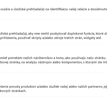
okie a úložiská prehliadača) na identifikáciu vašej relácie a dosiahnutie
iská prehliadača), aby sme mohli poskytovať doplnkové funkcie, ktoré zlep
prihlásenia, používať skripty a/alebo zdroje tretích strán, widgety atď.
mieť potrebám našich návštevníkov a tomu, ako používajú našu stránku. M
vej stránky, na analýzu nástrojov alebo komponentov, s ktorými ste inte
šenie ponuky produktov a/alebo služieb našej alebo našich partnerov, jej
ebových stránkach.