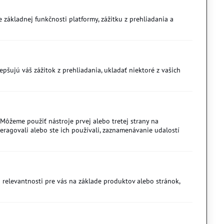
 základnej funkčnosti platformy, zážitku z prehliadania a
šujú váš zážitok z prehliadania, ukladať niektoré z vašich
ôžeme použiť nástroje prvej alebo tretej strany na
ragovali alebo ste ich používali, zaznamenávanie udalostí
 relevantnosti pre vás na základe produktov alebo stránok,