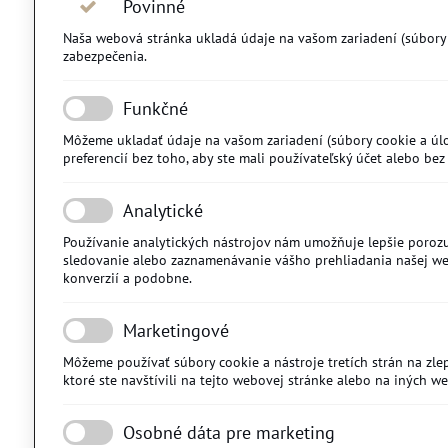
Povinné
Naša webová stránka ukladá údaje na vašom zariadení (súbory co
zabezpečenia.
Funkčné
Môžeme ukladať údaje na vašom zariadení (súbory cookie a úlož
preferencií bez toho, aby ste mali používateľský účet alebo bez 
Analytické
Používanie analytických nástrojov nám umožňuje lepšie porozu
sledovanie alebo zaznamenávanie vášho prehliadania našej webo
konverzií a podobne.
Marketingové
Môžeme používať súbory cookie a nástroje tretích strán na zlep
ktoré ste navštívili na tejto webovej stránke alebo na iných w
Osobné dáta pre marketing