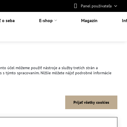
Panel používateľa
ť o seba
E-shop
Magazín
In
nto účel môžeme použiť nástroje a služby tretích strán a
as s týmto spracovaním. Nižšie môžete nájsť podrobné informácie
Prijať všetky cookies