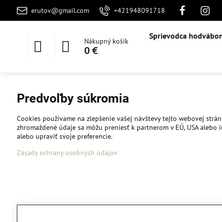
erutov@gmail.com
+421948091718
Sprievodca hodvábo
Nákupný košík
0 €
Predvoľby súkromia
Cookies používame na zlepšenie vašej návštevy tejto webovej stránk
zhromaždené údaje sa môžu preniesť k partnerom v EÚ, USA alebo iný
alebo upraviť svoje preferencie.
Zásady ochrany osobných údajov