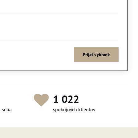
Prijať vybrané
1 141
o seba
spokojných klientov