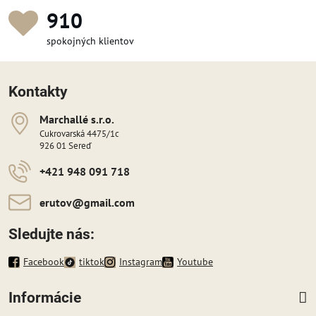
987
spokojných klientov
Kontakty
Marchallé s​​.r​​.o​​.
Cukrovarská 4475/1c
926 01 Sereď
+421 948 091 718
erutov​@gmail​.com
Sledujte nás:
Facebook
tiktok
Instagram
Youtube
Informácie