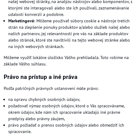
našej webovej stránky, na analýzu nástrojov alebo komponentov, s
ktorými ste interagovali alebo ste ich používali, zaznamenávanie
udalostí konverzií a podobne.
Marketingové:
Môžeme používať súbory cookie a nástroje tretích
strán na zlepšenie ponuky produktov a/alebo služieb našej alebo
našich partnerov, jej relevantnosti pre vás na základe produktov
alebo stránok, ktoré ste navštívili na tejto webovej stránke alebo
na iných webových stránkach.
Môžeme využiť lokálne úložisko Vášho prehliadača. Toto robíme na
základe Vášho súhlasu.
Právo na prístup a iné práva
Podľa patričných právnych ustanovení máte právo:
na opravu chybných osobných údajov,
požadovať výmaz osobných údajov, ktoré o Vás spracovávame,
okrem údajov, kde nám ich spracovanie ukladajú iné právne
predpisy alebo právny záujem,
právo požiadať o prenos osobných údajov alebo obmedziť ich
spracovanie.