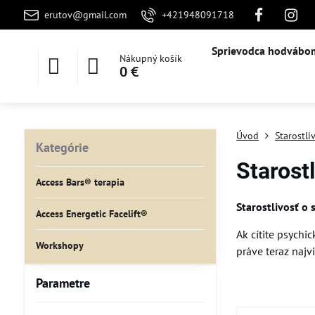
erutov@gmail.com
+421948091718
Sprievodca hodvábo
Nákupný košík
0 €
Úvod
Starostli
Kategórie
Starost
Access Bars® terapia
Starostlivosť o 
Access Energetic Facelift®
Ak cítite psychi
Workshopy
práve teraz najv
Parametre