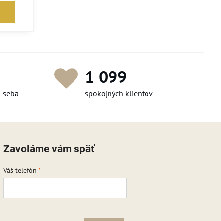
1 260
o seba
spokojných klientov
Zavoláme vám späť
Váš telefón
*