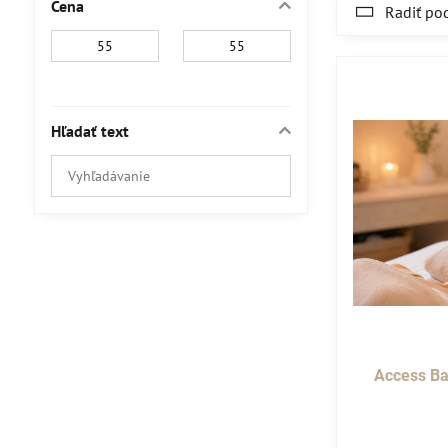
Cena
Radiť po
Od:
Do:
Hľadať text
Prehľadať
výsledky
filtra
fulltextom
Access Ba