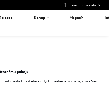
Panel používateľa
ť o seba
E-shop
Magazín
In
vnútornému pokoju.
opriať chvíľu hlbokého oddychu, vyberte si služu, ktorá Vám