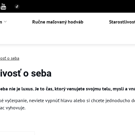
m
Ručne maľovaný hodváb
Starostlivos
vosť o seba
livosť o seba
seba nie je luxus. Je to čas, ktorý venujete svojmu telu, mysli a 
cké vyčerpanie, neviete vypnúť hlavu alebo si chcete jednoducho d
iac vyhovuje.