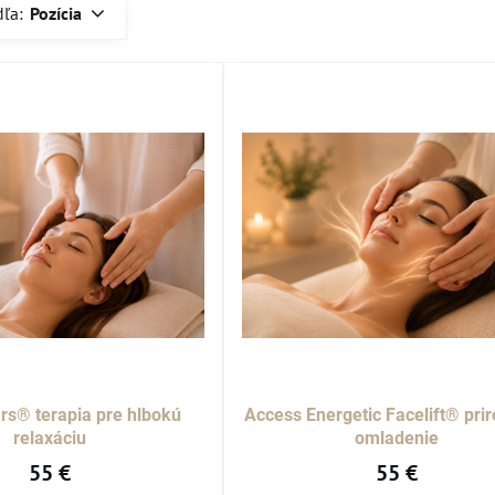
dľa:
Pozícia
rs® terapia pre hlbokú
Access Energetic Facelift® pri
relaxáciu
omladenie
55 €
55 €