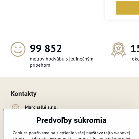
114 480
1
metrov hodvábu s jedinečným
roko
príbehom
Kontakty
Marchallé s​​.r​​.o​​.
Cukrovarská 4475/1c
Predvoľby súkromia
926 01 Sereď
+421 948 091 718
Cookies používame na zlepšenie vašej návštevy tejto webovej
stránky, analýzu jej výkonnosti a zhromažďovanie údajov o jej