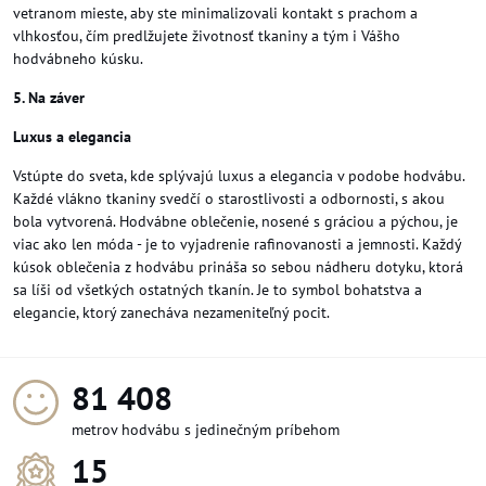
vetranom mieste, aby ste minimalizovali kontakt s prachom a
vlhkosťou, čím predlžujete životnosť tkaniny a tým i Vášho
hodvábneho kúsku.
5. Na záver
Luxus a elegancia
Vstúpte do sveta, kde splývajú luxus a elegancia v podobe hodvábu.
Každé vlákno tkaniny svedčí o starostlivosti a odbornosti, s akou
bola vytvorená. Hodvábne oblečenie, nosené s gráciou a pýchou, je
viac ako len móda - je to vyjadrenie rafinovanosti a jemnosti. Každý
kúsok oblečenia z hodvábu prináša so sebou nádheru dotyku, ktorá
sa líši od všetkých ostatných tkanín. Je to symbol bohatstva a
elegancie, ktorý zanecháva nezameniteľný pocit.
93 492
metrov hodvábu s jedinečným príbehom
15