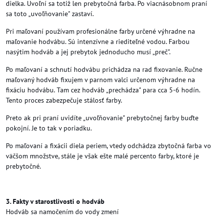
dielka. Uvoľní sa totiž len prebytočná farba. Po viacnásobnom praní
sa toto „uvoľňovanie" zastaví.
Pri maľovaní používam profesionálne farby určené výhradne na
maľovanie hodvábu. Sú intenzívne a riediteľné vodou. Farbou
nasýtim hodváb a jej prebytok jednoducho musí „preč".
Po maľovaní a schnutí hodvábu prichádza na rad fixovanie. Ručne
maľovaný hodváb fixujem v parnom valci určenom výhradne na
fixáciu hodvábu. Tam cez hodváb „prechádza" para cca 5-6 hodín.
Tento proces zabezpečuje stálosť farby.
Preto ak pri praní uvidíte „uvoľňovanie" prebytočnej farby buďte
pokojní. Je to tak v poriadku.
Po maľovaní a fixácii diela periem, vtedy odchádza zbytočná farba vo
väčšom množstve, stále je však ešte malé percento farby, ktoré je
prebytočné.
3. Fakty v starostlivosti o hodváb
Hodváb sa namočením do vody zmení