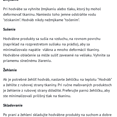
Pri hodvábe sa vyhnite žmýkaniu alebo tlaku, ktorý by mohol
deformovať tkaninu. Namiesto toho jemne odstráňte vodu
"stískaním". Hodváb nikdy nežmýkame "točením".
Sušenie
Hodvábne produkty sa sušia na vzduchu, na rovnom povrchu
(napríklad na rozprestretom sušiaku na prádlo), aby sa
minimalizovalo napätie vlákna a mnoho deformácií tkaniny.
Hodvábne oblečenie sa môže sušiť zavesené na vešiaku. Vyhnite sa
priamemu slnečnému žiareniu.
Žehlenie
Ak je potrebné žehliť hodváb, nastavte žehličku na teplotu "Hodváb"
a žehlite z rubovej strany tkaniny. Pri ručne maľovaných produktoch
je žehlenie z rubovej strany dôležité. Preferujte parnú žehličku, aby
ste minimalizovali prílišný tlak na tkaninu.
Skladovanie
Po praní a žehlení skladujte hodvábne produkty na suchom a dobre