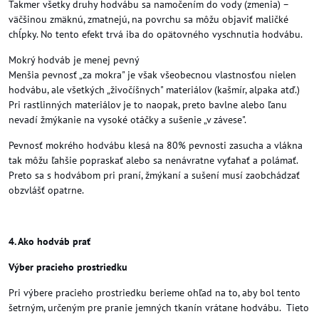
Takmer všetky druhy hodvábu sa namočením do vody (zmenia) –
väčšinou zmäknú, zmatnejú, na povrchu sa môžu objaviť maličké
chĺpky. No tento efekt trvá iba do opätovného vyschnutia hodvábu.
Mokrý hodváb je menej pevný
Menšia pevnosť „za mokra" je však všeobecnou vlastnosťou nielen
hodvábu, ale všetkých „živočíšnych" materiálov (kašmír, alpaka atď.)
Pri rastlinných materiálov je to naopak, preto bavlne alebo ľanu
nevadí žmýkanie na vysoké otáčky a sušenie „v závese".
Pevnosť mokrého hodvábu klesá na 80% pevnosti zasucha a vlákna
tak môžu ľahšie popraskať alebo sa nenávratne vyťahať a polámať.
Preto sa s hodvábom pri praní, žmýkaní a sušení musí zaobchádzať
obzvlášť opatrne.
4. Ako hodváb prať
Výber pracieho prostriedku
Pri výbere pracieho prostriedku berieme ohľad na to, aby bol tento
šetrným, určeným pre pranie jemných tkanín vrátane hodvábu. Tieto