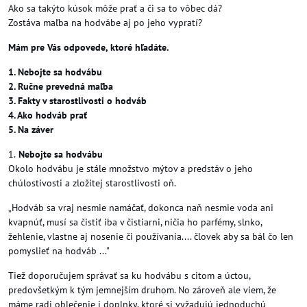
Ako sa takýto kúsok môže prať a či sa to vôbec dá?
Zostáva maľba na hodvábe aj po jeho vypratí?
Mám pre Vás odpovede, ktoré hľadáte.
1. Nebojte sa hodvábu
2. Ručne prevedná maľba
3. Fakty v starostlivosti o hodváb
4. Ako hodváb prať
5. Na záver
1.
Nebojte sa hodvábu
Okolo hodvábu je stále množstvo mýtov a predstáv o jeho
chúlostivosti a zložitej starostlivosti oň.
„Hodváb sa vraj nesmie namáčať, dokonca naň nesmie voda ani
kvapnúť, musí sa čistiť iba v čistiarni, ničia ho parfémy, slnko,
žehlenie, vlastne aj nosenie či používania.... človek aby sa bál čo len
pomyslieť na hodváb ..."
Tiež doporučujem správať sa ku hodvábu s citom a úctou,
predovšetkým k tým jemnejším druhom. No zároveň ale viem, že
máme radi oblečenie i doplnky, ktoré si vyžadujú jednoduchú