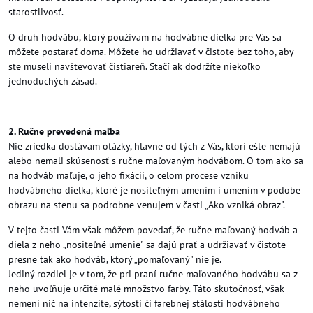
starostlivosť.
O druh hodvábu, ktorý používam na hodvábne dielka pre Vás sa
môžete postarať doma. Môžete ho udržiavať v čistote bez toho, aby
ste museli navštevovať čistiareň. Stačí ak dodržíte niekoľko
jednoduchých zásad.
2. Ručne prevedená maľba
Nie zriedka dostávam otázky, hlavne od tých z Vás, ktorí ešte nemajú
alebo nemali skúsenosť s ručne maľovaným hodvábom. O tom ako sa
na hodváb maľuje, o jeho fixácii, o celom procese vzniku
hodvábneho dielka, ktoré je nositeľným umením i umením v podobe
obrazu na stenu sa podrobne venujem v časti „Ako vzniká obraz".
V tejto časti Vám však môžem povedať, že ručne maľovaný hodváb a
diela z neho „nositeľné umenie" sa dajú prať a udržiavať v čistote
presne tak ako hodváb, ktorý „pomaľovaný" nie je.
Jediný rozdiel je v tom, že pri praní ručne maľovaného hodvábu sa z
neho uvoľňuje určité malé množstvo farby. Táto skutočnosť, však
nemení nič na intenzite, sýtosti či farebnej stálosti hodvábneho