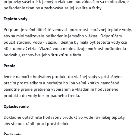
prípravky súšetrné k jemným vláknam hodvábu, čím sa minimalizuje
poškodenie tkaniny a zachováva sa jej kvalita a farby.
Teplota vody
Pri praní je veľmi dôležité venovať pozornosť správnej teplote vody,
aby sa minimalizovalo poškodenie jemného vlákna. Odporúčam
použiť studenú vodu - vlažnú. Ideálne by mala byť teplota vody cca
30 stupňov Celzia . Vlažná voda minimalizuje možnosť poškodenia
hodvábu, zachováva jeho štruktúru a farbu.
Pranie
Jemne namočte hodvábny produkt do vlažnej vody s príslušným
pracím prostriedkom a nechajte ho iba veľmi krátko namočený.
Samotné pranie prebieha vyberaním a vkladaním hodvábneho
produktu do vody bez prípadného trenia.
Oplachovanie
Dôkladne opláchnite hodvábny produkt vo vode rovnakej teploty,
aby ste odstránili prací prostriedok.
Žmýkanie