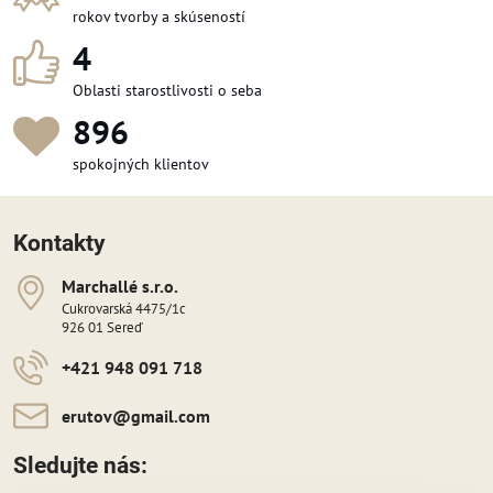
rokov tvorby a skúseností
4
Oblasti starostlivosti o seba
1 029
spokojných klientov
Kontakty
Marchallé s​​.r​​.o​​.
Cukrovarská 4475/1c
926 01 Sereď
+421 948 091 718
erutov​@gmail​.com
Sledujte nás: