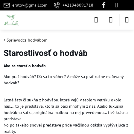
erutov@gmail.com
+421948091718
Sprievodca hodvábom
Starostlivosť o hodváb
Ako sa starať o hodváb
Ako prať hodváb? Dá sa to vôbec? A môže sa prať ručne maľovaný
hodváb?
Letné šaty či sukňa z hodvábu, ktoré vejú v teplom vetríku okolo
nás.... to je predstava, ktorá sa páči mnohým z nás. Alebo luxusná
hodvábna šatka, originálna maľbou na nej prevedenou... tiež krásna
predstava.
No po takejto snovej predstave príde väčšinou otázka vyplývajúca z
reality.