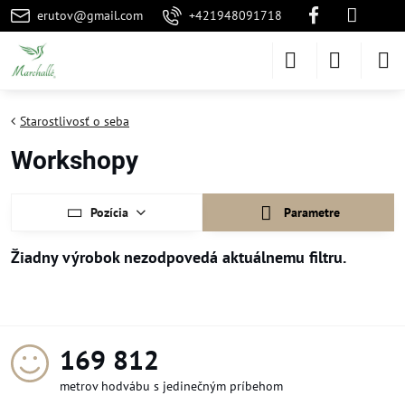
erutov@gmail.com
+421948091718
Starostlivosť o seba
Workshopy
Pozícia
Parametre
174 264
metrov hodvábu s jedinečným príbehom