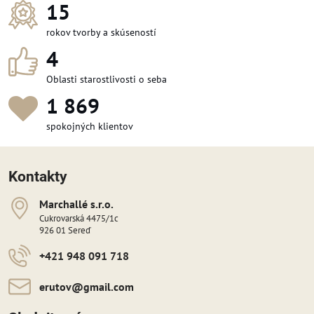
15
rokov tvorby a skúseností
4
Oblasti starostlivosti o seba
1 918
spokojných klientov
Kontakty
Marchallé s​​.r​​.o​​.
Cukrovarská 4475/1c
926 01 Sereď
+421 948 091 718
erutov​@gmail​.com