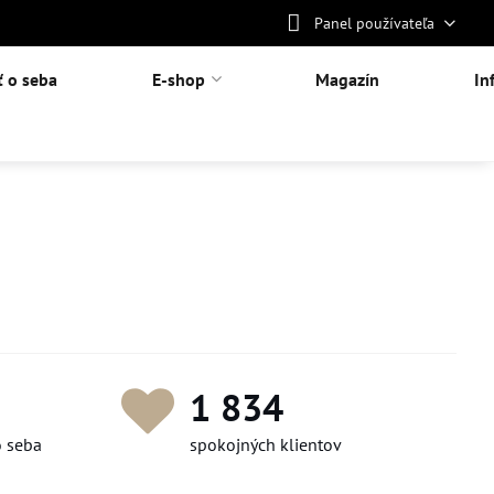
Panel používateľa
ť o seba
E-shop
Magazín
In
1 925
o seba
spokojných klientov