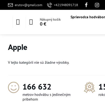
erutov@gmail.com
+421948091718
Sprievodca hodvábo
Nákupný košík
0 €
Apple
V tejto kategórii nie sú žiadne výrobky.
174 900
1
metrov hodvábu s jedinečným
roko
príbehom