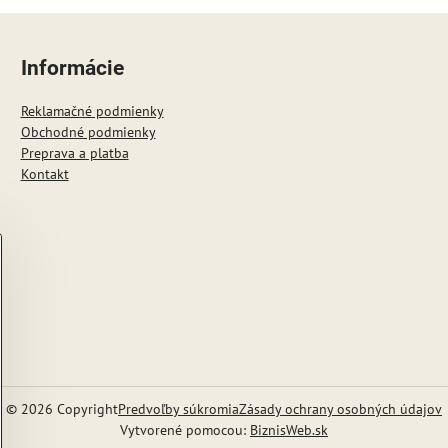
Informácie
Reklamačné podmienky
Obchodné podmienky
Preprava a platba
Kontakt
©
2026
Copyright
Predvoľby súkromia
Zásady ochrany osobných údajov
Vytvorené pomocou:
BiznisWeb.sk