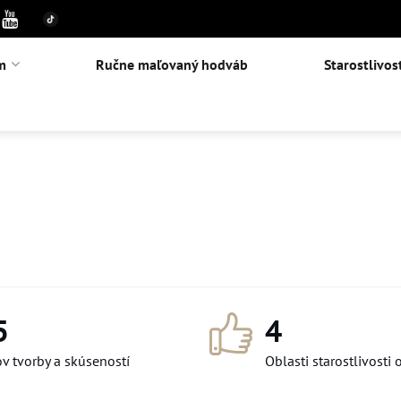
m
Ručne maľovaný hodváb
Starostlivos
5
4
v tvorby a skúseností
Oblasti starostlivosti 