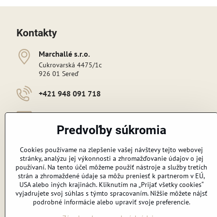
Kontakty
Marchallé s​​.r​​.o​​.
Cukrovarská 4475/1c
926 01 Sereď
+421 948 091 718
erutov​@gmail​.com
Predvoľby súkromia
Sledujte nás:
Cookies používame na zlepšenie vašej návštevy tejto webovej
stránky, analýzu jej výkonnosti a zhromažďovanie údajov o jej
Facebook
tiktok
Instagram
Youtube
používaní. Na tento účel môžeme použiť nástroje a služby tretích
strán a zhromaždené údaje sa môžu preniesť k partnerom v EÚ,
USA alebo iných krajinách. Kliknutím na „Prijať všetky cookies“
vyjadrujete svoj súhlas s týmto spracovaním. Nižšie môžete nájsť
podrobné informácie alebo upraviť svoje preferencie.