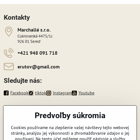
Kontakty
Marchallé s​​.r​​.o​​.
Cukrovarská 4475/1c
926 01 Sereď
+421 948 091 718
erutov​@gmail​.com
Sledujte nás:
Facebook
tiktok
Instagram
Youtube
Informácie
Predvoľby súkromia
Zavoláme vám späť
Cookies používame na zlepšenie vašej návštevy tejto webovej
stránky, analýzu jej výkonnosti a zhromažďovanie údajov o jej
Váš telefón
*
používaní. Na tento účel môžeme použiť nástroje a služby