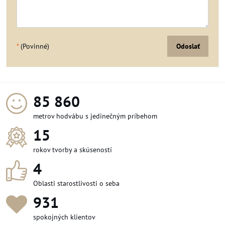
*
(Povinné)
Odoslať
95 400
metrov hodvábu s jedinečným príbehom
15
rokov tvorby a skúseností
4
Oblasti starostlivosti o seba
1 036
spokojných klientov