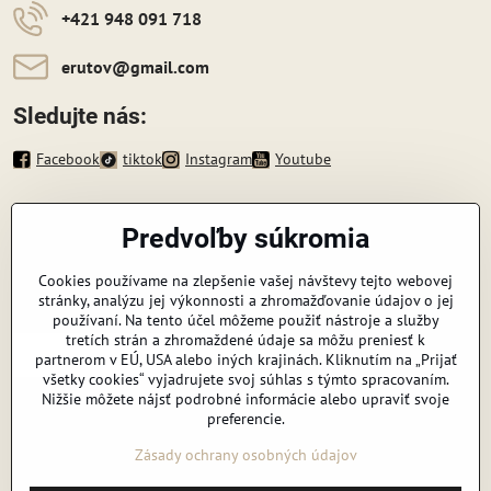
+421 948 091 718
erutov​@gmail​.com
Sledujte nás:
Facebook
tiktok
Instagram
Youtube
Informácie
Predvoľby súkromia
Zavoláme vám späť
Cookies používame na zlepšenie vašej návštevy tejto webovej
stránky, analýzu jej výkonnosti a zhromažďovanie údajov o jej
Váš telefón
*
používaní. Na tento účel môžeme použiť nástroje a služby
tretích strán a zhromaždené údaje sa môžu preniesť k
partnerom v EÚ, USA alebo iných krajinách. Kliknutím na „Prijať
všetky cookies“ vyjadrujete svoj súhlas s týmto spracovaním.
Nižšie môžete nájsť podrobné informácie alebo upraviť svoje
preferencie.
Odoslať
Zásady ochrany osobných údajov