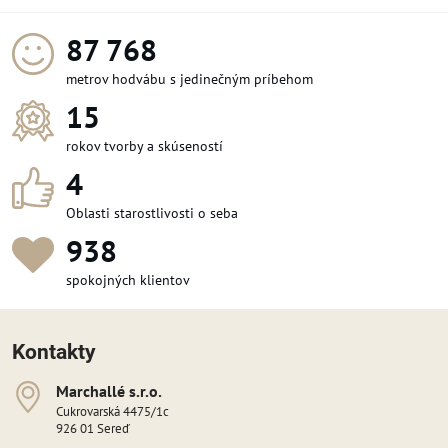
94 128
metrov hodvábu s jedinečným príbehom
15
rokov tvorby a skúseností
4
Oblasti starostlivosti o seba
1 001
spokojných klientov
Kontakty
Marchallé s​​.r​​.o​​.
Cukrovarská 4475/1c
926 01 Sereď