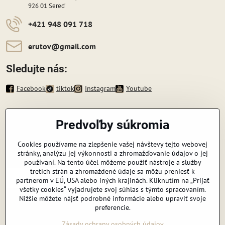
926 01 Sereď
+421 948 091 718
erutov​@gmail​.com
Sledujte nás:
Facebook
tiktok
Instagram
Youtube
Informácie
Predvoľby súkromia
Zavoláme vám späť
Cookies používame na zlepšenie vašej návštevy tejto webovej
stránky, analýzu jej výkonnosti a zhromažďovanie údajov o jej
Váš telefón
*
používaní. Na tento účel môžeme použiť nástroje a služby
tretích strán a zhromaždené údaje sa môžu preniesť k
partnerom v EÚ, USA alebo iných krajinách. Kliknutím na „Prijať
všetky cookies“ vyjadrujete svoj súhlas s týmto spracovaním.
Nižšie môžete nájsť podrobné informácie alebo upraviť svoje
preferencie.
Odoslať
Zásady ochrany osobných údajov