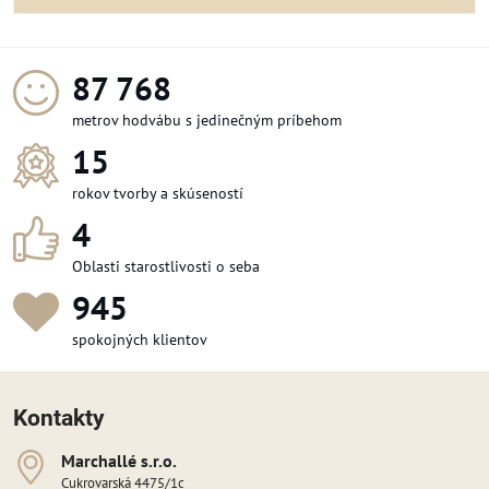
99 216
metrov hodvábu s jedinečným príbehom
15
rokov tvorby a skúseností
4
Oblasti starostlivosti o seba
1 064
spokojných klientov
Kontakty
Marchallé s​​.r​​.o​​.
Cukrovarská 4475/1c