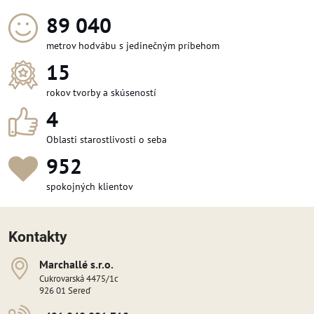
100 488
metrov hodvábu s jedinečným príbehom
15
rokov tvorby a skúseností
4
Oblasti starostlivosti o seba
1 071
spokojných klientov
Kontakty
Marchallé s​​.r​​.o​​.
Cukrovarská 4475/1c
926 01 Sereď