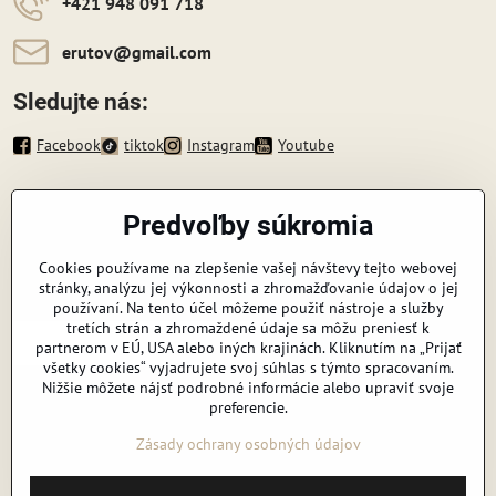
+421 948 091 718
erutov​@gmail​.com
Sledujte nás:
Facebook
tiktok
Instagram
Youtube
Informácie
Predvoľby súkromia
Zavoláme vám späť
Cookies používame na zlepšenie vašej návštevy tejto webovej
stránky, analýzu jej výkonnosti a zhromažďovanie údajov o jej
Váš telefón
*
používaní. Na tento účel môžeme použiť nástroje a služby
tretích strán a zhromaždené údaje sa môžu preniesť k
partnerom v EÚ, USA alebo iných krajinách. Kliknutím na „Prijať
všetky cookies“ vyjadrujete svoj súhlas s týmto spracovaním.
Nižšie môžete nájsť podrobné informácie alebo upraviť svoje
preferencie.
Odoslať
Zásady ochrany osobných údajov