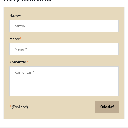
Názov:
Meno:
*
Komentár:
*
*
(Povinné)
Odoslať