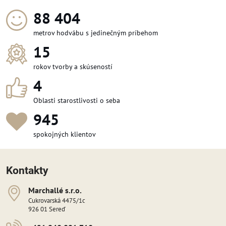
97 308
metrov hodvábu s jedinečným príbehom
15
rokov tvorby a skúseností
4
Oblasti starostlivosti o seba
1 036
spokojných klientov
Kontakty
Marchallé s​​.r​​.o​​.
Cukrovarská 4475/1c
926 01 Sereď