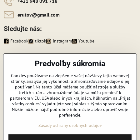
+421 948 091 718
erutov​@gmail​.com
Sledujte nás:
Facebook
tiktok
Instagram
Youtube
Informácie
Predvoľby súkromia
Zavoláme vám späť
Cookies používame na zlepšenie vašej návštevy tejto webovej
stránky, analýzu jej výkonnosti a zhromažďovanie údajov o jej
Váš telefón
*
používaní. Na tento účel môžeme použiť nástroje a služby
tretích strán a zhromaždené údaje sa môžu preniesť k
partnerom v EÚ, USA alebo iných krajinách. Kliknutím na „Prijať
všetky cookies“ vyjadrujete svoj súhlas s týmto spracovaním.
Nižšie môžete nájsť podrobné informácie alebo upraviť svoje
preferencie.
Odoslať
Zásady ochrany osobných údajov