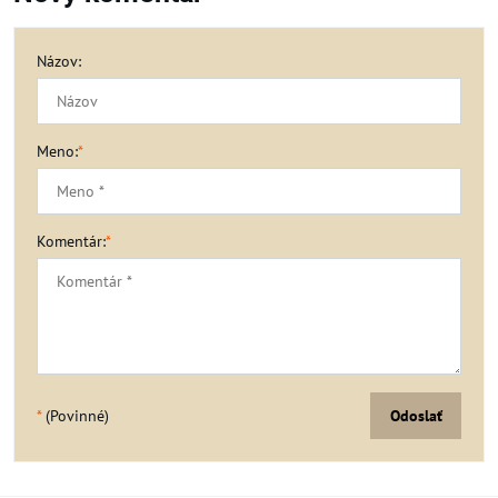
Názov:
Meno:
*
Komentár:
*
*
(Povinné)
Odoslať