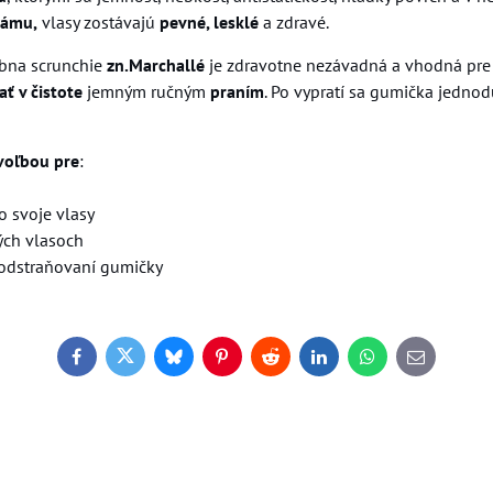
lámu,
vlasy zostávajú
pevné, lesklé
a zdravé.
bna scrunchie
zn.Marchallé
je zdravotne nezávadná a vhodná pr
ať v čistote
jemným ručným
praním
. Po vypratí sa gumička jedno
voľbou pre
:
 o svoje vlasy
vých vlasoch
i odstraňovaní gumičky
Facebook
Twitter
Bluesky
Pinterest
Reddit
LinkedIn
WhatsApp
E-
mail