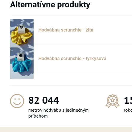
Alternatívne produkty
Hodvábna scrunchie - žltá
Hodvábna scrunchie - tyrkysová
110 028
1
metrov hodvábu s jedinečným
roko
príbehom