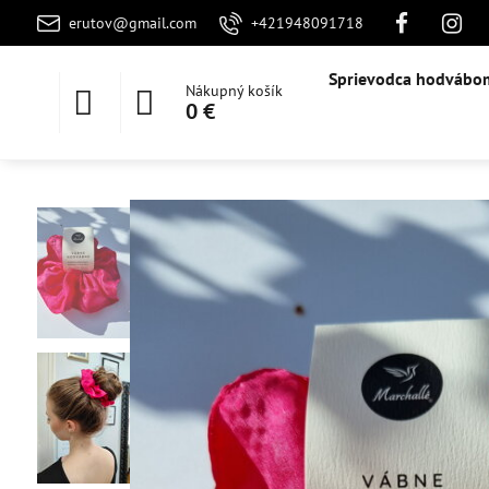
erutov@gmail.com
+421948091718
Sprievodca hodvábo
Nákupný košík
0 €