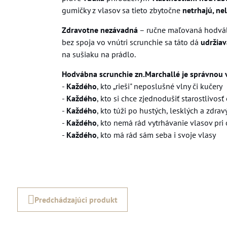
gumičky z vlasov sa tieto zbytočne
netrhajú, ne
Zdravotne nezávadná
– ručne maľovaná hodvá
bez spoja vo vnútri scrunchie sa táto dá
udržiav
na sušiaku na prádlo.
Hodvábna scrunchie zn.Marchallé je správnou 
-
Každého
, kto „rieši" neposlušné vlny či kučery
-
Každého
, kto si chce zjednodušiť starostlivosť
-
Každého
, kto túži po hustých, lesklých a zdra
-
Každého
, kto nemá rád vytrhávanie vlasov pr
-
Každého
, kto má rád sám seba i svoje vlasy
Predchádzajúci produkt