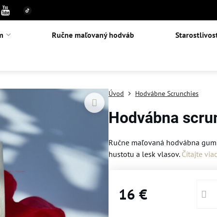
m
Ručne maľovaný hodváb
Starostlivos
Úvod
Hodvábne Scrunchies
Hodvábna scrun
Ručne maľovaná hodvábna gumičk
hustotu a lesk vlasov.
Čítajte via
16 €