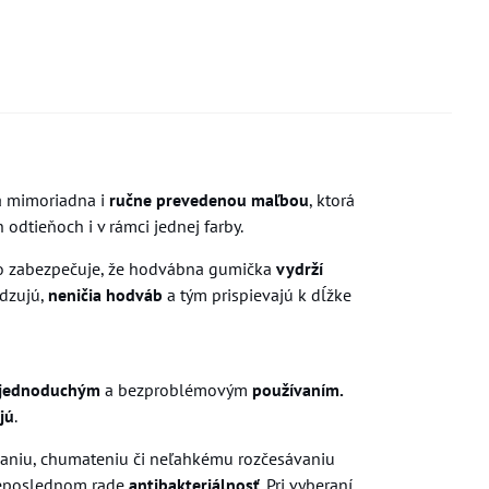
 mimoriadna i
ručne prevedenou maľbou
, ktorá
dtieňoch i v rámci jednej farby.
čo zabezpečuje, že hodvábna gumička
vydrží
odzujú,
neničia hodváb
a tým prispievajú k dĺžke
jednoduchým
a bezproblémovým
používaním.
jú
.
ovaniu, chumateniu či neľahkému rozčesávaniu
v neposlednom rade
antibakteriálnosť
. Pri vyberaní