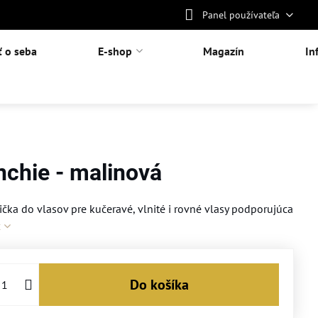
Panel používateľa
ť o seba
E-shop
Magazín
In
chie - malinová
a do vlasov pre kučeravé, vlnité i rovné vlasy podporujúca
c
Do košíka