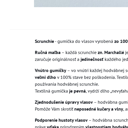
Scrunchie
- gumička do vlasov vyrobená
zo 10
Ručná maľba
– každá scrunchie
zn. Marchallé
j
zaručuje originálnosť a
jedinečnosť
každého jedn
Vnútro gumičky
– vo vnútri každej hodvábnej 
veľmi dlho
v 100% stave bez poškodenia. Texti
používania hodvábnej scrunchie.
Textilná gumička
je pevná
, vydrží dlho „nevyťah
Zjednodušenie úpravy vlasov
– hodvábna gum
Pomôže Vám skrotiť
neposedné kučery a vlny
, 
Podporenie hustoty vlasov
– hodvábna scrunch
práve
vďaka
prirodzeným
vlastnostiam hodváb