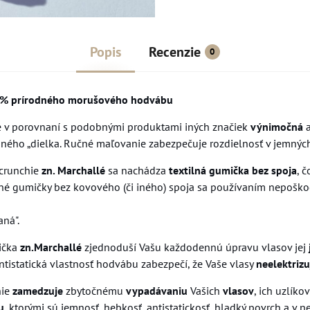
Popis
Recenzie
0
0% prírodného morušového hodvábu
e v porovnaní s podobnými produktami iných značiek
výnimočná
a
ého „dielka. Ručné maľovanie zabezpečuje rozdielnosť v jemných o
scrunchie
zn. Marchallé
sa nachádza
textilná gumička bez spoja
, 
lné gumičky bez kovového (či iného) spoja sa používaním nepošk
aná".
ička
zn.Marchallé
zjednoduší Vašu každodennú úpravu vlasov jej
antistatická vlastnosť hodvábu zabezpečí, že Vaše vlasy
neelektrizu
ie
zamedzuje
zbytočnému
vypadávaniu
Vašich
vlasov
, ich uzlík
u
, ktorými sú jemnosť, hebkosť, antistatickosť, hladký povrch a 