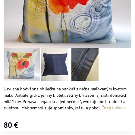
Luxusná hodvábna obliečka na vankúš s ručne maľovaným kvetom
maku. Antialergický, jemný k pleti, šetrný k vlasom aj srsti domácich
miláčikov. Prináša eleganciu a jedinečnosť, evokuje pocit radosti a
sviežosti. Mak symbolizuje spomienky, krásu a pokoj.
Čítajte viac
80 €