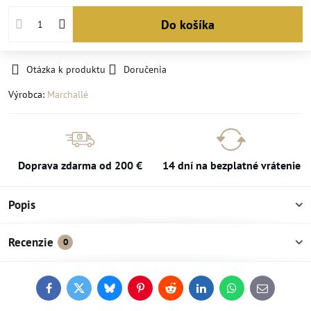
Do košíka
Otázka k produktu
Doručenia
Výrobca:
Marchallé
Doprava zdarma od 200 €
14 dní na bezplatné vrátenie
Popis
Recenzie
0
Facebook
Twitter
Bluesky
Pinterest
Reddit
LinkedIn
WhatsApp
E-
mail