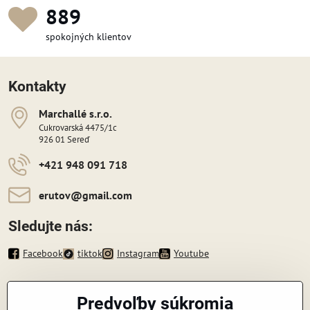
987
spokojných klientov
Kontakty
Marchallé s​​.r​​.o​​.
Cukrovarská 4475/1c
926 01 Sereď
+421 948 091 718
erutov​@gmail​.com
Sledujte nás:
Facebook
tiktok
Instagram
Youtube
Informácie
Predvoľby súkromia