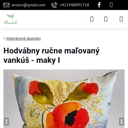
erutov@gmail.com
+421948091718
Interiérové doplnky
Hodvábny ručne maľovaný
vankúš - maky I