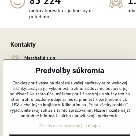
106 848
1
metrov hodvábu s jedinečným
roko
príbehom
Kontakty
Marchallé s​​.r​​.o​​.
Cukrovarská 4475/1c
Predvoľby súkromia
926 01 Sereď
+421 948 091 718
Cookies používame na zlepšenie vašej návštevy tejto webovej
stránky, analýzu jej výkonnosti a zhromažďovanie údajov o jej
používaní. Na tento účel môžeme použiť nástroje a služby tretích
erutov​@gmail​.com
strán a zhromaždené údaje sa môžu preniesť k partnerom v EÚ,
USA alebo iných krajinách. Kliknutím na „Prijať všetky cookies“
vyjadrujete svoj súhlas s týmto spracovaním. Nižšie môžete nájsť
Sledujte nás:
podrobné informácie alebo upraviť svoje preferencie.
Facebook
tiktok
Instagram
Youtube
Zásady ochrany osobných údajov