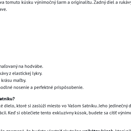
tomuto kúsku výnimočný šarm a originalitu. Zadný diel a rukávy sú
ave.
 maľovaný na hodvábe.
vy z elastickej lykry.
 krásu maľby.
hodlné nosenie a perfektné prispôsobenie.
atníku?
é dielo, ktoré si zaslúži miesto vo Vašom šatníku. Jeho jedinečný
cii. Keď si oblečiete tento exkluzívny kúsok, budete sa cítiť výn