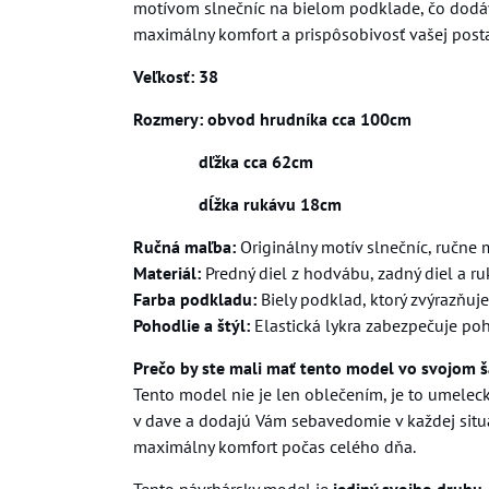
motívom slnečníc na bielom podklade, čo dodáva 
maximálny komfort a prispôsobivosť vašej post
Veľkosť: 38
Rozmery: obvod hrudníka cca 100cm
dľžka cca 62cm
dĺžka rukávu 18cm
Ručná maľba:
Originálny motív slnečníc, ručne
Materiál:
Predný diel z hodvábu, zadný diel a ruká
Farba podkladu:
Biely podklad, ktorý zvýrazňuje
Pohodlie a štýl:
Elastická lykra zabezpečuje po
Prečo by ste mali mať tento model vo svojom š
Tento model nie je len oblečením, je to umeleck
v dave a dodajú Vám sebavedomie v každej situá
maximálny komfort počas celého dňa.