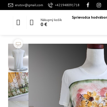
erutov@gmail.com
+421948091718
Sprievodca hodvábo
Nákupný košík
0 €