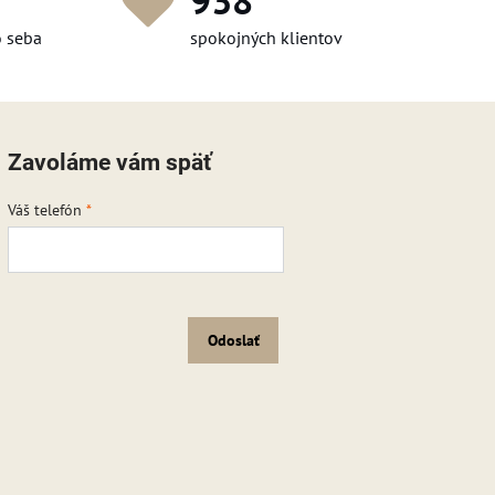
1 176
o seba
spokojných klientov
Zavoláme vám späť
Váš telefón
*
Odoslať