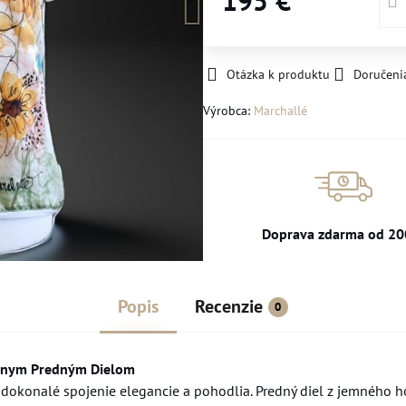
195 €
Otázka k produktu
Doručeni
Výrobca:
Marchallé
Doprava zdarma od 20
Popis
Recenzie
0
bnym Predným Dielom
 dokonalé spojenie elegancie a pohodlia. Predný diel z jemného