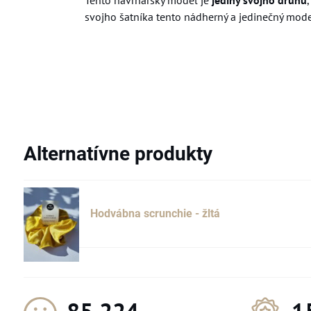
Tento návrhársky model je
jediný svojho druhu
svojho šatníka tento nádherný a jedinečný model,
Alternatívne produkty
Hodvábna scrunchie - žltá