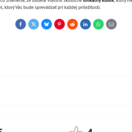
, čo znamená, že budete vlastniť skutočne
unikátny kúsok
, ktorý n
 ktorý Vás bude sprevádzať pri každej príležitosti.
Facebook
Twitter
Bluesky
Pinterest
Reddit
LinkedIn
WhatsApp
E-
mail