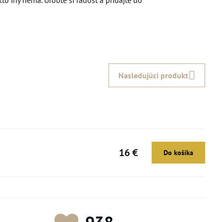
ikto iný nemá. Urobte si radosť a pridajte do
Nasledujúci produkt
16 €
Do košíka