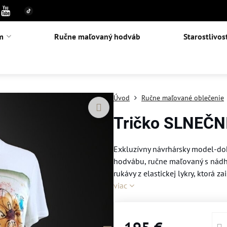
m
Ručne maľovaný hodváb
Starostlivos
Úvod
Ručne maľované oblečenie
Tričko SLNEČNI
Exkluzívny návrhársky model-dok
hodvábu, ručne maľovaný s nádh
rukávy z elastickej lykry, ktorá 
viac