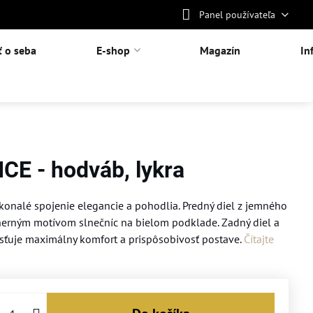
Panel používateľa
ť o seba
E-shop
Magazín
In
CE - hodváb, lykra
onalé spojenie elegancie a pohodlia. Predný diel z jemného
erným motívom slnečníc na bielom podklade. Zadný diel a
zaisťuje maximálny komfort a prispôsobivosť postave.
Čítajte