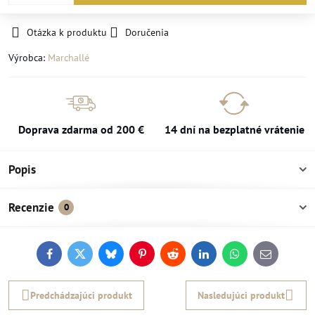
Otázka k produktu
Doručenia
Výrobca:
Marchallé
Doprava zdarma od 200 €
14 dní na bezplatné vrátenie
Popis
Recenzie
0
Facebook
Twitter
Bluesky
Pinterest
Reddit
LinkedIn
WhatsApp
E-
mail
Predchádzajúci produkt
Nasledujúci produkt