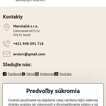
Kontakty
Marchallé s​​.r​​.o​​.
Cukrovarská 4475/1c
926 01 Sereď
+421 948 091 718
erutov​@gmail​.com
Sledujte nás:
Facebook
tiktok
Instagram
Youtube
Informácie
Predvoľby súkromia
Zavoláme vám späť
Cookies používame na zlepšenie vašej návštevy tejto webovej
stránky, analýzu jej výkonnosti a zhromažďovanie údajov o jej