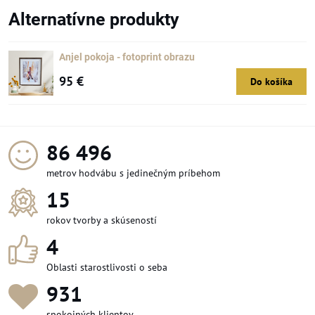
Alternatívne produkty
Anjel pokoja - fotoprint obrazu
95 €
Do košíka
95 400
metrov hodvábu s jedinečným príbehom
15
rokov tvorby a skúseností
4
Oblasti starostlivosti o seba
1 029
spokojných klientov