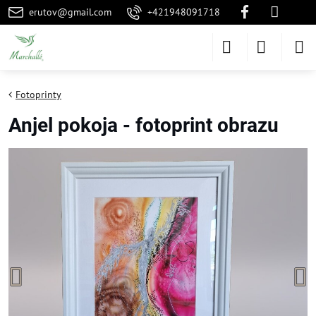
erutov@gmail.com
+421948091718
Fotoprinty
Anjel pokoja - fotoprint obrazu