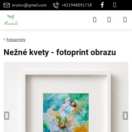
erutov@gmail.com
+421948091718
Fotoprinty
Nežné kvety - fotoprint obrazu