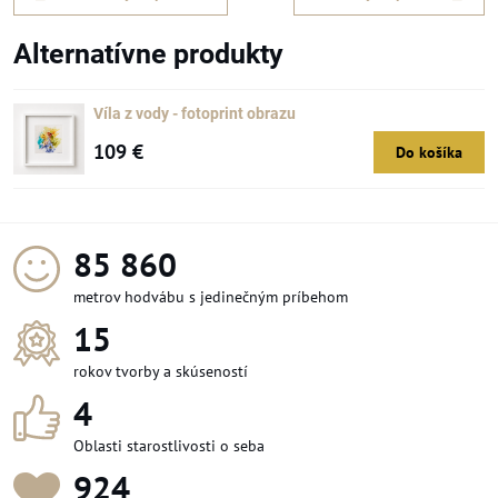
Alternatívne produkty
Víla z vody - fotoprint obrazu
109 €
Do košíka
97 308
metrov hodvábu s jedinečným príbehom
15
rokov tvorby a skúseností
4
Oblasti starostlivosti o seba
1 050