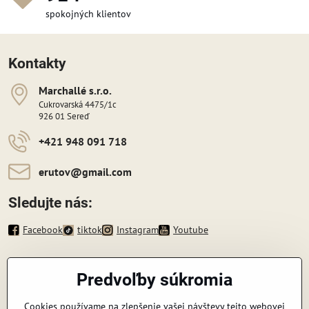
spokojných klientov
Kontakty
Marchallé s​​.r​​.o​​.
Cukrovarská 4475/1c
926 01 Sereď
+421 948 091 718
erutov​@gmail​.com
Sledujte nás:
Facebook
tiktok
Instagram
Youtube
Informácie
Predvoľby súkromia
Zavoláme vám späť
Cookies používame na zlepšenie vašej návštevy tejto webovej