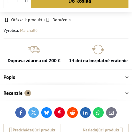
Do košíka
Otázka k produktu
Doručenia
Výrobca:
Marchallé
Doprava zdarma od 200 €
14 dní na bezplatné vrátenie
Popis
Recenzie
0
Facebook
Twitter
Bluesky
Pinterest
Reddit
LinkedIn
WhatsApp
E-
mail
Predchádzajúci produkt
Nasledujúci produkt