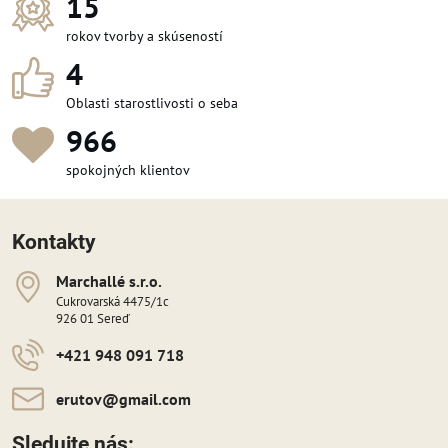
15
rokov tvorby a skúseností
4
Oblasti starostlivosti o seba
1 057
spokojných klientov
Kontakty
Marchallé s​​.r​​.o​​.
Cukrovarská 4475/1c
926 01 Sereď
+421 948 091 718
erutov​@gmail​.com
Sledujte nás: