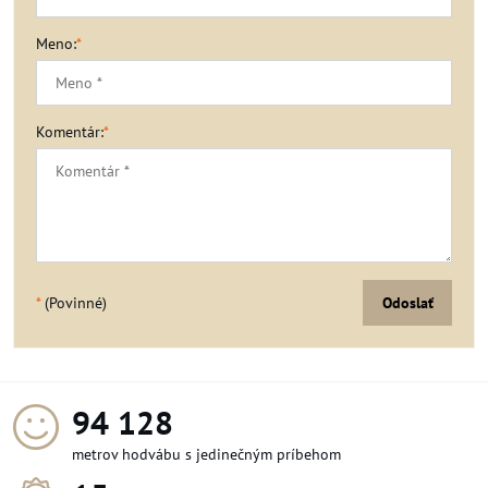
Meno:
*
Komentár:
*
*
(Povinné)
Odoslať
102 396
metrov hodvábu s jedinečným príbehom