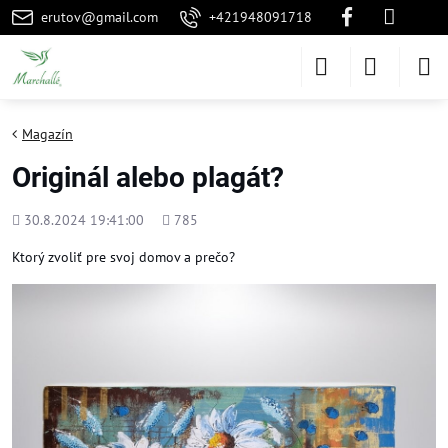
erutov@gmail.com
+421948091718
Magazín
Originál alebo plagát?
Pridané
Počet
30.8.2024 19:41:00
785
zobrazení
Ktorý zvoliť pre svoj domov a prečo?