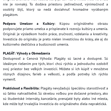
nie je rovnaký. To dodáva priestoru jedinečnosť, výnimočnosť a
osobitý štýl, ktorý sa nedá dosiahnuť hromadne vyrábaným
plagátom.
Podpora Umelcov a Kultúry:
Kúpou originálneho obrazu
podporujete priamo umelca a prispievate k rozvoju kultúry a umenia.
Originál je výsledkom hodín práce, zručností, vzdelania a kreativity.
Investícia do originálu je preto nielen investíciou do krásy, ale aj do
kultúrneho dedičstva a budúcnosti umenia.
PLAGÁT: Výhody a Obmedzenia
Dostupnosť a Cenová Výhoda: Plagáty sú lacné a dostupné. Sú
ideálnym riešením pre tých, ktorí chcú rýchlo a jednoducho ozdobiť
svoj priestor bez veľkých investícií. Môžete si ich kúpiť v množstve
rôznych dizajnov, farieb a veľkostí, a podľa potreby ich rýchlo
vymeniť.
Praktickosť a Flexibilita:
Plagáty nevyžadujú špeciálnu starostlivosť a
sú ľahko nahraditeľné. Sú skvelou voľbou pre dočasné priestory, ako
sú študentské internáty, kancelárie, prenajaté byty alebo iné miesta,
kde môže byť trvalejšia investícia do originálneho diela nepraktická.