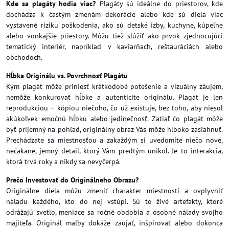
Kde sa plagáty hodia viac?
Plagáty sú ideálne do priestorov, kde
dochádza k častým zmenám dekorácie alebo kde sú diela viac
vystavené riziku poškodenia, ako sú detské izby, kuchyne, kúpeľne
alebo vonkajšie priestory. Môžu tiež slúžiť ako prvok zjednocujúci
tematický interiér, napríklad v kaviarňach, reštauráciách alebo
obchodoch.
Hĺbka Originálu vs. Povrchnosť Plagátu
Kým plagát môže priniesť krátkodobé potešenie a vizuálny záujem,
nemôže konkurovať hĺbke a autenticite originálu. Plagát je len
reprodukciou – kópiou niečoho, čo už existuje, bez toho, aby niesol
akúkoľvek emočnú hĺbku alebo jedinečnosť. Zatiaľ čo plagát môže
byť príjemný na pohľad, originálny obraz Vás môže hlboko zasiahnuť.
Prechádzate sa miestnosťou a zakaždým si uvedomíte niečo nové,
nečakané, jemný detail, ktorý Vám predtým unikol. Je to interakcia,
ktorá trvá roky a nikdy sa nevyčerpá.
Prečo Investovať do Originálneho Obrazu?
Originálne diela môžu zmeniť charakter miestnosti a ovplyvniť
náladu každého, kto do nej vstúpi. Sú to živé artefakty, ktoré
odrážajú svetlo, meniace sa ročné obdobia a osobné nálady svojho
majiteľa. Originál maľby dokáže zaujať, inšpirovať alebo dokonca