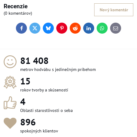
Recenzie
Nový komentár
(0 komentárov)
Facebook
Twitter
Bluesky
Pinterest
Reddit
LinkedIn
WhatsApp
E-
mail
94 128
metrov hodvábu s jedinečným príbehom
15
rokov tvorby a skúseností
4
Oblasti starostlivosti o seba
1 036
spokojných klientov