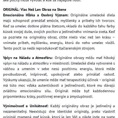
aké pocity môže vyvolať a kde sa najlepšie hodí.
ORIGINÁL: Viac Než Len Obraz na Stene
Emocionálna Hĺbka a Osobný Význam:
Originálne umelecké diela
majú schopnosť prenášať emócie, myšlienky a príbehy ich tvorcov.
Keď sa umelec dotkne plátna štetcom, vkladá do každého ťahu farby
kúsok svojej duše, svojich pocitov a jedinečného vnímania sveta. Keď
sa pozriete na originálny obraz, cítite niečo viac než len krásu –
vnímate príbeh, myšlienku, energiu, ktorú do neho umelec vložil.
Tento pocit sa nedá reprodukovať tlačiarenským strojom.
Vplyv na Náladu a Atmosféru:
Originálne obrazy môžu mať hlboký
vplyv na náladu a atmosféru v miestnosti. Umelecké diela vytvorené s
vášňou a umením v sebe nesú pozitívnu energiu, ktorá môže
povzbudzovať, inšpirovať, upokojovať alebo prinášať radosť.
Výskumy ukazujú, že umenie môže mať terapeutický účinok – originál
má túto moc vďaka autentickosti a jedinečnosti, ktoré mu dávajú
zvláštnu emocionálnu silu. Originál môže byť každodennou
pripomienkou krásy, pozitívnej energie a zmysluplnosti.
Výnimočnosť a Unikátnosť:
Každý originálny obraz je jedinečný a
nezameniteľný. Neexistujú dve identické originály, preto vlastniť
originál znamená mať kúsok, ktorý je len Váš a nikde inde na svete