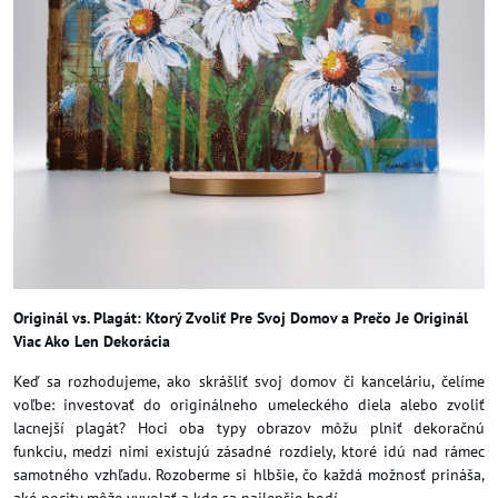
Originál vs. Plagát: Ktorý Zvoliť Pre Svoj Domov a Prečo Je Originál
Viac Ako Len Dekorácia
Keď sa rozhodujeme, ako skrášliť svoj domov či kanceláriu, čelíme
voľbe: investovať do originálneho umeleckého diela alebo zvoliť
lacnejší plagát? Hoci oba typy obrazov môžu plniť dekoračnú
funkciu, medzi nimi existujú zásadné rozdiely, ktoré idú nad rámec
samotného vzhľadu. Rozoberme si hlbšie, čo každá možnosť prináša,