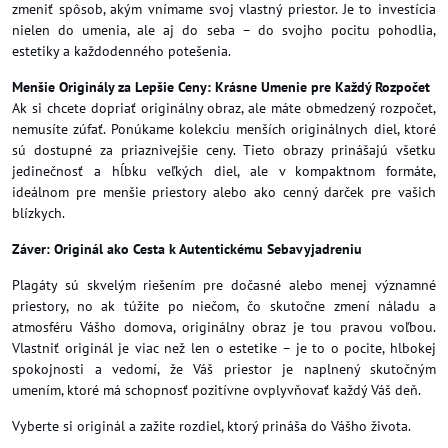
zmeniť spôsob, akým vnímame svoj vlastný priestor. Je to investícia
nielen do umenia, ale aj do seba – do svojho pocitu pohodlia,
estetiky a každodenného potešenia.
Menšie Originály za Lepšie Ceny: Krásne Umenie pre Každý Rozpočet
Ak si chcete dopriať originálny obraz, ale máte obmedzený rozpočet,
nemusíte zúfať. Ponúkame kolekciu menších originálnych diel, ktoré
sú dostupné za priaznivejšie ceny. Tieto obrazy prinášajú všetku
jedinečnosť a hĺbku veľkých diel, ale v kompaktnom formáte,
ideálnom pre menšie priestory alebo ako cenný darček pre vašich
blízkych.
Záver: Originál ako Cesta k Autentickému Sebavyjadreniu
Plagáty sú skvelým riešením pre dočasné alebo menej významné
priestory, no ak túžite po niečom, čo skutočne zmení náladu a
atmosféru Vášho domova, originálny obraz je tou pravou voľbou.
Vlastniť originál je viac než len o estetike – je to o pocite, hlbokej
spokojnosti a vedomí, že Váš priestor je naplnený skutočným
umením, ktoré má schopnosť pozitívne ovplyvňovať každý Váš deň.
Vyberte si originál a zažite rozdiel, ktorý prináša do Vášho života.