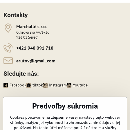
Kontakty
Marchallé s​​.r​​.o​​.
Cukrovarská 4475/1c
926 01 Sereď
+421 948 091 718
erutov​@gmail​.com
Sledujte nás:
Facebook
tiktok
Instagram
Youtube
Informácie
Predvoľby súkromia
Zavoláme vám späť
Cookies používame na zlepšenie vašej návštevy tejto webovej
stránky, analýzu jej výkonnosti a zhromažďovanie údajov o jej
Váš telefón
*
používaní. Na tento účel môžeme použiť nástroje a služby