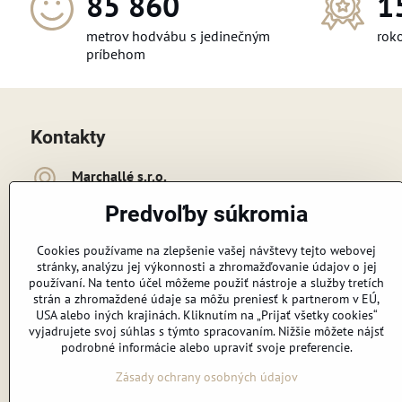
111 936
1
metrov hodvábu s jedinečným
roko
príbehom
Kontakty
Marchallé s​​.r​​.o​​.
Cukrovarská 4475/1c
Predvoľby súkromia
926 01 Sereď
+421 948 091 718
Cookies používame na zlepšenie vašej návštevy tejto webovej
stránky, analýzu jej výkonnosti a zhromažďovanie údajov o jej
používaní. Na tento účel môžeme použiť nástroje a služby tretích
erutov​@gmail​.com
strán a zhromaždené údaje sa môžu preniesť k partnerom v EÚ,
USA alebo iných krajinách. Kliknutím na „Prijať všetky cookies“
vyjadrujete svoj súhlas s týmto spracovaním. Nižšie môžete nájsť
Sledujte nás:
podrobné informácie alebo upraviť svoje preferencie.
Facebook
tiktok
Instagram
Youtube
Zásady ochrany osobných údajov