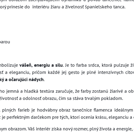
 prinesie do interiéru žiaru a živelnosť španielskeho tanca.
parou
mbolizuje
vášeň, energiu a silu
. Je to farba srdca, ktorá pulzuje
ť a eleganciu, pričom každé jej gesto je plné intenzívnych citov
ý a očarujúci nádych
.
o jemná a hladká textúra zaručuje, že farby zostanú žiarivé a ob
životnosť a odolnosť obrazu, čím sa stáva trvalým pokladom.
l
plných farieb je hodvábny obraz tanečnice flamenca ideálnym 
 je perfektným darčekom pre tých, ktorí ocenia krásu, eleganciu a 
m obrazom. Váš interiér získa nový rozmer, plný života a energie