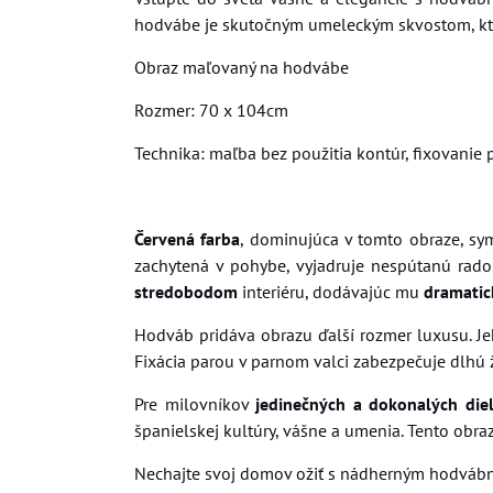
hodvábe je skutočným umeleckým skvostom, ktorý
Obraz maľovaný na hodvábe
Rozmer: 70 x 104cm
Technika: maľba bez použitia kontúr, fixovanie 
Červená farba
, dominujúca v tomto obraze, sy
zachytená v pohybe, vyjadruje nespútanú rados
stredobodom
interiéru, dodávajúc mu
dramatick
Hodváb pridáva obrazu ďalší rozmer luxusu. Jeh
Fixácia parou v parnom valci zabezpečuje dlhú 
Pre milovníkov
jedinečných a dokonalých die
španielskej kultúry, vášne a umenia. Tento obraz
Nechajte svoj domov ožiť s nádherným hodvábny