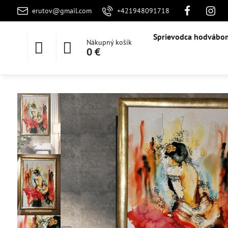
erutov@gmail.com
+421948091718
Sprievodca hodvábo
Nákupný košík
0 €