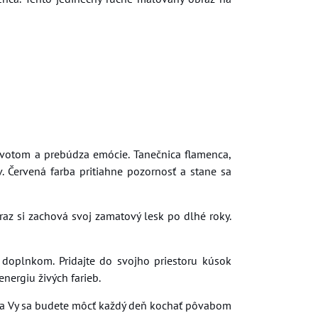
 životom a prebúdza emócie. Tanečnica flamenca,
. Červená farba pritiahne pozornosť a stane sa
raz si zachová svoj zamatový lesk po dlhé roky.
doplnkom. Pridajte do svojho priestoru kúsok
energiu živých farieb.
, a Vy sa budete môcť každý deň kochať pôvabom