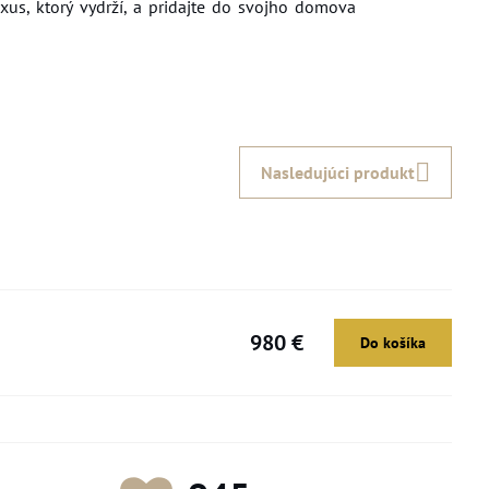
uxus, ktorý vydrží, a pridajte do svojho domova
Nasledujúci produkt
980 €
Do košíka