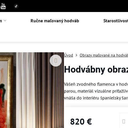
m
Ručne maľovaný hodváb
Starostlivos
Úvod
Obrazy maľované na hodvá
Hodvábny obra
Vášeň zvodného flamenca v hodv
parou, materiál vizuálne príťažl
vnáša do interiéru španielsky š
820 €