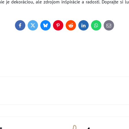
e je dekoráciou, ale zdrojom inšpirácie a radosti. Doprajte si l
Facebook
Twitter
Bluesky
Pinterest
Reddit
LinkedIn
WhatsApp
E-
mail