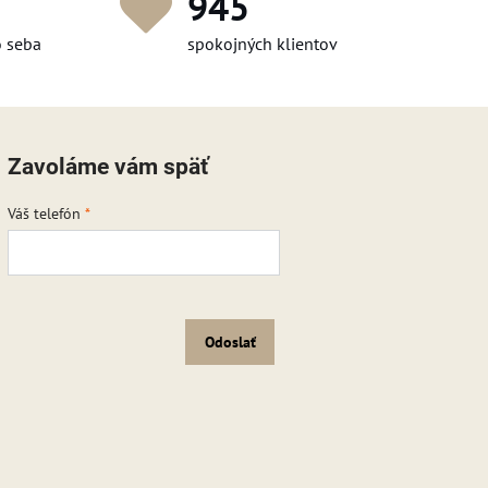
1 232
o seba
spokojných klientov
Zavoláme vám späť
Váš telefón
*
Odoslať