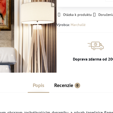
Otázka k produktu
Doručeni
Výrobca:
Marchallé
Doprava zdarma od 20
Popis
Recenzie
0
nym obrazom zachytávajúcim dynamiku a pôvab tanečnice flame