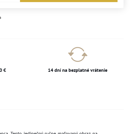
a
0 €
14 dní na bezplatné vrátenie
nca. Tento jedinečný ručne maľovaný obraz na