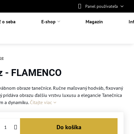
Panel používateľa
ť o seba
E-shop
Magazín
In
be
z - FLAMENCO
ábnom obraze tanečnice. Ručne maľovaný hodváb, fixovaný
ivý pridáva obrazu ďalšiu vrstvu luxusu a elegancie Tanečnica
arm a dynamiku.
Čítajte viac
Do košíka