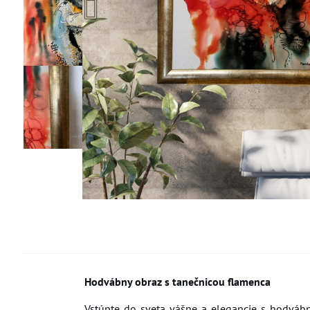
Hodvábny obraz s tanečnicou flamenca
Vstúpte do sveta vášne a elegancie s hodváb