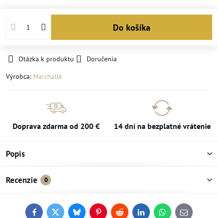
Do košíka
Otázka k produktu
Doručenia
Výrobca:
Marchallé
Doprava zdarma od 200 €
14 dní na bezplatné vrátenie
Popis
Recenzie
0
Facebook
Twitter
Bluesky
Pinterest
Reddit
LinkedIn
WhatsApp
E-