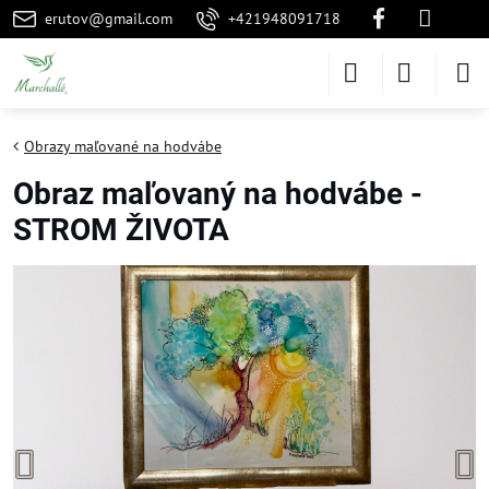
erutov@gmail.com
+421948091718
Obrazy maľované na hodvábe
Obraz maľovaný na hodvábe -
STROM ŽIVOTA