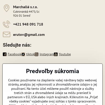
Marchallé s​​.r​​.o​​.
Cukrovarská 4475/1c
926 01 Sereď
+421 948 091 718
erutov​@gmail​.com
Sledujte nás:
Facebook
tiktok
Instagram
Youtube
Informácie
Predvoľby súkromia
Zavoláme vám späť
Cookies používame na zlepšenie vašej návštevy tejto webovej
stránky, analýzu jej výkonnosti a zhromažďovanie údajov o jej
Váš telefón
*
používaní. Na tento účel môžeme použiť nástroje a služby
tretích strán a zhromaždené údaje sa môžu preniesť k
partnerom v EÚ, USA alebo iných krajinách. Kliknutím na „Prijať
všetky cookies“ vyjadrujete svoj súhlas s týmto spracovaním.