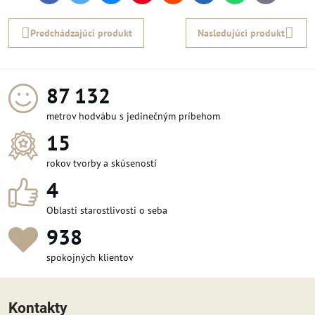
mail
Predchádzajúci produkt
Nasledujúci produkt
97 944
metrov hodvábu s jedinečným príbehom
15
rokov tvorby a skúseností
4
Oblasti starostlivosti o seba
1 050
spokojných klientov
Kontakty