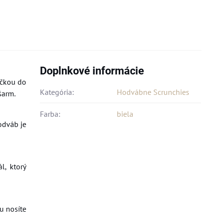
Doplnkové informácie
ičkou do
Kategória:
Hodvábne Scrunchies
šarm.
Farba:
biela
odváb je
l, ktorý
ju nosíte