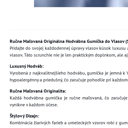
Ručne Maľovaná Originálna Hodvábna Gumička do Vlasov (S
Pridajte do svojej každodennej úpravy vlasov kúsok luxus
vlasov. Táto scrunchie nie je len praktickým doplnkom, ale
Luxusný Hodváb:
Vyrobená z najkvalitnejšieho hodvábu, gumička je jemná k 
hypoalergénny a priedušný, čo zaručuje pohodlie pri každom
Ručne Maľovaná Originalita:
Každá hodvábna gumička je ručne maľovaná, čo zaručuje j
vynikne v každom účese.
Štýlový Dizajn:
Kombinácia žiarivých farieb a umeleckých vzorov robí z gumičk