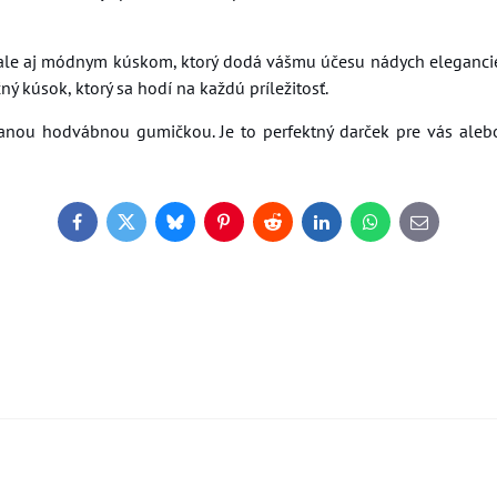
ale aj módnym kúskom, ktorý dodá vášmu účesu nádych eleganci
ný kúsok, ktorý sa hodí na každú príležitosť.
anou hodvábnou gumičkou. Je to perfektný darček pre vás aleb
Facebook
Twitter
Bluesky
Pinterest
Reddit
LinkedIn
WhatsApp
E-
mail