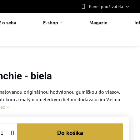
Panel používateľa
ť o seba
E-shop
Magazín
In
chie - biela
 maľovanou originálnou hodvábnou gumičkou do vlasov.
 doplnkom a malým umeleckým dielom dodávajúcim Vášmu
iac
Do košíka