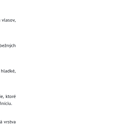
 vlasov,
 bežných
 hladké,
e, ktoré
iníciu.
á vrstva