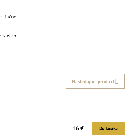
e. Ručne
o vašich
Nasledujúci produkt
16 €
Do košíka