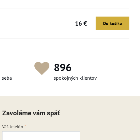
16 €
Do košíka
1 239
o seba
spokojných klientov
Zavoláme vám späť
Váš telefón
*