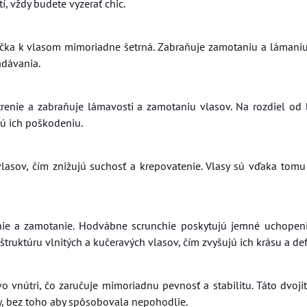
, vždy budete vyzerať chic.
 k vlasom mimoriadne šetrná. Zabraňuje zamotaniu a lámaniu
adávania.
trenie a zabraňuje lámavosti a zamotaniu vlasov. Na rozdiel od
ú ich poškodeniu.
asov, čím znižujú suchosť a krepovatenie. Vlasy sú vďaka tomu
nie a zamotanie. Hodvábne scrunchie poskytujú jemné uchopeni
truktúru vlnitých a kučeravých vlasov, čím zvyšujú ich krásu a def
vnútri, čo zaručuje mimoriadnu pevnosť a stabilitu. Táto dvojit
y, bez toho aby spôsobovala nepohodlie.