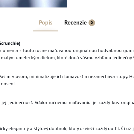
Popis
Recenzie
0
crunchie)
u a umenia s touto ručne maľovanou originálnou hodvábnou gum
 aj malým umeleckým dielom, ktoré dodá vášmu vzhľadu jedinečný 
Vašim vlasom, minimalizuje ich lámavosť a nezanecháva stopy. H
 nosení.
ej jedinečnosť. Vďaka ručnému maľovaniu je každý kus originá
y elegantný a štýlový doplnok, ktorý osvieži každý outfit. Či už 