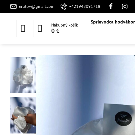
erutov@gmail.com
+421948091718
Sprievodca hodvábo
Nákupný košík
0 €