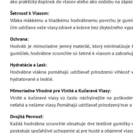
ako praktický doplnok do vlasov alebo ako ozdobu na zápästí
Šetrnosť k Vlasom:
Vďaka mäkkému a hladkému hodvábnemu povrchu je gumička
čím udržiava vaše vlasy zdravé a krásne bez zbytočného vyp
Ochrana:
Hodváb je mimoriadne jemný materiál, ktorý minimalizuje 
gumičiek, hodvábne scrunchie sú šetrné k vlasom a zabraňuj
Hydratácia a Lesk:
Hodvábne vlákna pomáhajú udržiavať prirodzenú vlhkosť vl
hydratované a lesklé.
Mimoriadne Vhodné pre Vlnité a Kučeravé Vlasy:
Vlnité a kučeravé vlasy sú často náchylnejšie na poškode
neťahá a neláme vlasy. Pomáhajú udržiavať prirodzený tvar a š
Dvojitá Pevnosť:
Každá hodvábna scrunchie obsahuje dve textilné gumičky vo 
poskytuje spoľahlivé uchopenie aj pre husté a objemné vlas