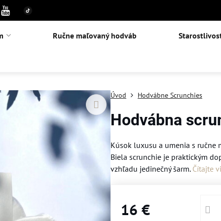
m
Ručne maľovaný hodváb
Starostlivos
Úvod
Hodvábne Scrunchies
Hodvábna scrun
Kúsok luxusu a umenia s ručne
Biela scrunchie je praktickým
vzhľadu jedinečný šarm.
Čítajte v
16 €