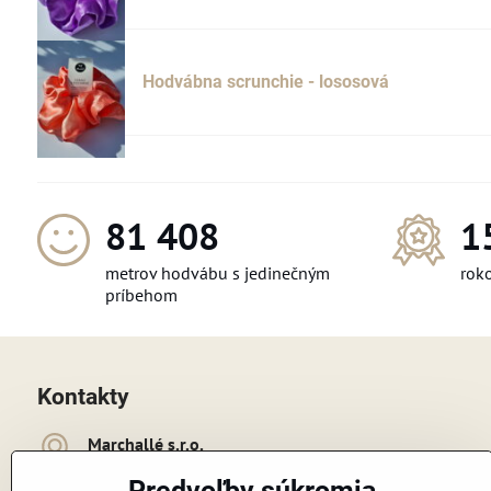
Hodvábna scrunchie - lososová
112 572
1
metrov hodvábu s jedinečným
roko
príbehom
Kontakty
Marchallé s​​.r​​.o​​.
Cukrovarská 4475/1c
Predvoľby súkromia
926 01 Sereď