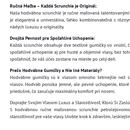
Ručná Maľba – Každá Scrunchie je Originál:
Naša hodvábna scrunchie je ručne maľovaná talentovanými u
je elegantná a univerzálna, ľahko kombinovateľná s rôzny
nádych luxusu a originality.
Dvojitá Pevnosť pre Spoľahlivé Uchopenie:
Každá scrunchie obsahuje dve textilné gumičky vo vnútri, č
spoľahlivé uchopenie aj pre husté a objemné vlasy, bez t
spoľahnúť, že váš účes zostane na mieste po celý deň.
Prečo Hodvábne Gumičky a Nie Iné Materiály?
Hodvábne gumičky sú k vlasom omnoho šetrnejšie než sy
vlasov. Hodváb ponúka jemné, ale pevné uchopenie, ktoré
priedušné, čo zaručuje maximálny komfort pri nosení.
Doprajte Svojim Vlasom Luxus a Starostlivosť, Ktorú Si Zaslú
S hodvábnou ručne maľovanou scrunchie petrolejovomodr
starostlivosť pre vaše vlasy. Urobte krok k zdravším, lesklej