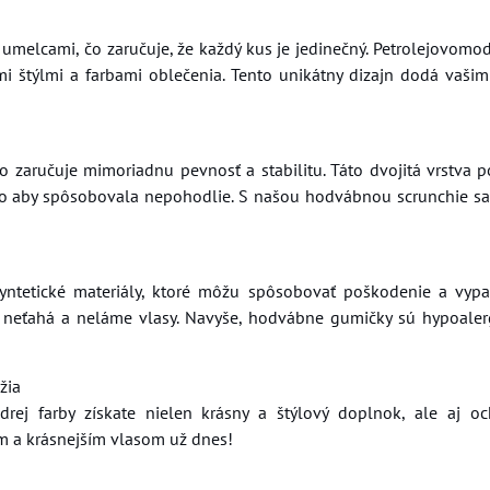
melcami, čo zaručuje, že každý kus je jedinečný. Petrolejovomod
mi štýlmi a farbami oblečenia. Tento unikátny dizajn dodá vaši
o zaručuje mimoriadnu pevnosť a stabilitu. Táto dvojitá vrstva p
oho aby spôsobovala nepohodlie. S našou hodvábnou scrunchie s
ntetické materiály, ktoré môžu spôsobovať poškodenie a vyp
 neťahá a neláme vlasy. Navyše, hodvábne gumičky sú hypoale
žia
ej farby získate nielen krásny a štýlový doplnok, ale aj o
ším a krásnejším vlasom už dnes!