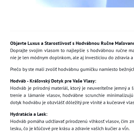
Objavte Luxus a Starostlivosť s Hodvábnou Ručne Maľovan
Doprajte svojim vlasom to najlepšie s hodvábnou ručne ma
nie je len módnym doplnkom, ale aj investíciou do zdravia a 
Prečo by ste mali zvoliť hodvábnu gumičku namiesto bežnýc
Hodváb - Kráľovský Dotyk pre Vaše Vlasy:
Hodváb je prírodný materiál, ktorý je neuveriteľne jemný a
trenie a lámanie vlasov, hodvábne scrunchie minimalizuj
dotyk hodvábu je obzvlášť dôležitý pre vlnité a kučeravé vla
Hydratácia a Lesk:
Hodváb pomáha udržiavať prirodzenú vlhkosť vlasov, čím zni
lesku, čo je kľúčové pre krásu a zdravie vašich kučier a vĺn.