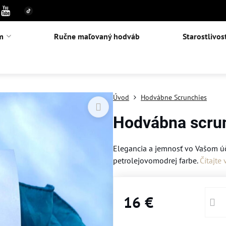
m
Ručne maľovaný hodváb
Starostlivos
Úvod
Hodvábne Scrunchies
Hodvábna scrun
Elegancia a jemnosť vo Vašom ú
petrolejovomodrej farbe.
Čítajte 
16 €