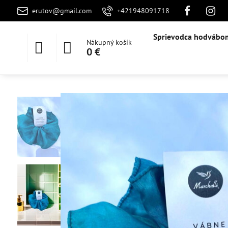
erutov@gmail.com
+421948091718
Sprievodca hodvábo
Nákupný košík
0 €