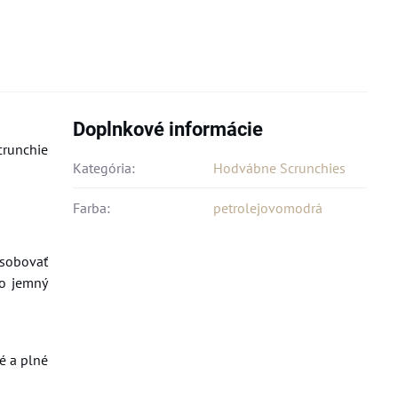
Doplnkové informácie
crunchie
Kategória:
Hodvábne Scrunchies
Farba:
petrolejovomodrá
ôsobovať
to jemný
é a plné