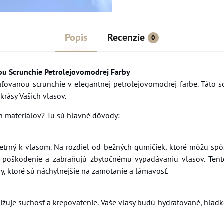
Popis
Recenzie
0
ou Scrunchie Petrolejovomodrej Farby
ľovanou scrunchie v elegantnej petrolejovomodrej farbe. Táto s
krásy Vašich vlasov.
h materiálov? Tu sú hlavné dôvody:
 šetrný k vlasom. Na rozdiel od bežných gumičiek, ktoré môžu sp
ú poškodenie a zabraňujú zbytočnému vypadávaniu vlasov. Ten
sy, ktoré sú náchylnejšie na zamotanie a lámavosť.
žuje suchosť a krepovatenie. Vaše vlasy budú hydratované, hladk