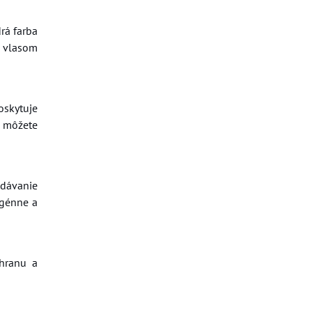
rá farba
m vlasom
oskytuje
a môžete
adávanie
rgénne a
chranu a