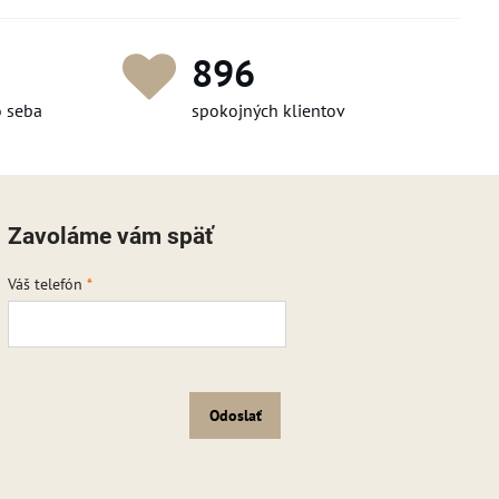
1 239
o seba
spokojných klientov
Zavoláme vám späť
Váš telefón
*
Odoslať