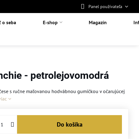
Panel používateľa
ť o seba
E-shop
Magazín
In
chie - petrolejovomodrá
čese s ručne maľovanou hodvábnou gumičkou v očarujúcej
viac
Do košíka