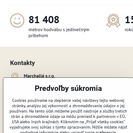
112 572
1
metrov hodvábu s jedinečným
roko
príbehom
Kontakty
Marchallé s​​.r​​.o​​.
Cukrovarská 4475/1c
Predvoľby súkromia
926 01 Sereď
+421 948 091 718
Cookies používame na zlepšenie vašej návštevy tejto webovej
stránky, analýzu jej výkonnosti a zhromažďovanie údajov o jej
používaní. Na tento účel môžeme použiť nástroje a služby tretích
erutov​@gmail​.com
strán a zhromaždené údaje sa môžu preniesť k partnerom v EÚ,
USA alebo iných krajinách. Kliknutím na „Prijať všetky cookies“
vyjadrujete svoj súhlas s týmto spracovaním. Nižšie môžete nájsť
Sledujte nás:
podrobné informácie alebo upraviť svoje preferencie.