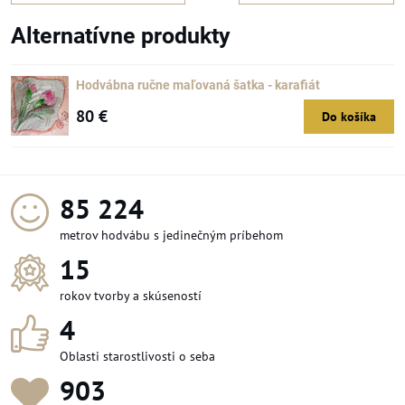
Alternatívne produkty
Hodvábna ručne maľovaná šatka - karafiát
80 €
Do košíka
96 036
metrov hodvábu s jedinečným príbehom
15
rokov tvorby a skúseností
4
Oblasti starostlivosti o seba
1 029