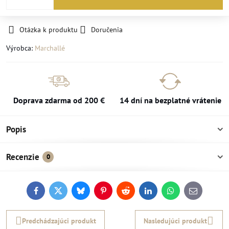
Otázka k produktu
Doručenia
Výrobca:
Marchallé
Doprava zdarma od 200 €
14 dní na bezplatné vrátenie
Popis
Recenzie
0
Facebook
Twitter
Bluesky
Pinterest
Reddit
LinkedIn
WhatsApp
E-
mail
Predchádzajúci produkt
Nasledujúci produkt