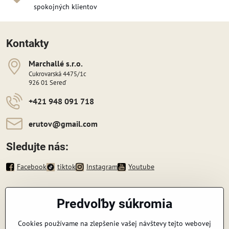
spokojných klientov
Kontakty
Marchallé s​​.r​​.o​​.
Cukrovarská 4475/1c
926 01 Sereď
+421 948 091 718
erutov​@gmail​.com
Sledujte nás:
Facebook
tiktok
Instagram
Youtube
Informácie
Predvoľby súkromia
Zavoláme vám späť
Cookies používame na zlepšenie vašej návštevy tejto webovej