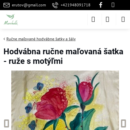
erutov@gmail.com
+421948091718
Ručne maľované hodvábne šatky a šály
Hodvábna ručne maľovaná šatka
- ruže s motýľmi