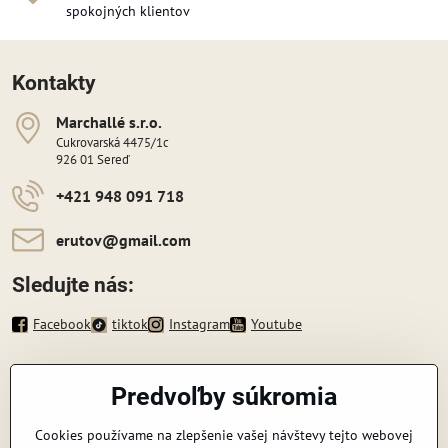
spokojných klientov
Kontakty
Marchallé s​​.r​​.o​​.
Cukrovarská 4475/1c
926 01 Sereď
+421 948 091 718
erutov​@gmail​.com
Sledujte nás:
Facebook
tiktok
Instagram
Youtube
Informácie
Predvoľby súkromia
Zavoláme vám späť
Cookies používame na zlepšenie vašej návštevy tejto webovej