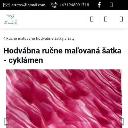
erutov@gmail.com
+421948091718
Ručne maľované hodvábne šatky a šály
Hodvábna ručne maľovaná šatka
- cyklámen