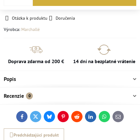
Otázka k produktu
Doručenia
Výrobca:
Marchallé
Doprava zdarma od 200 €
14 dní na bezplatné vrátenie
Popis
Recenzie
0
Facebook
Twitter
Bluesky
Pinterest
Reddit
LinkedIn
WhatsApp
E-
mail
Predchádzajúci produkt