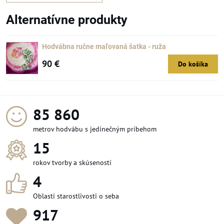
Alternatívne produkty
Hodvábna ručne maľovaná šatka - ruža
90 €
Do košíka
97 308
metrov hodvábu s jedinečným príbehom
15
rokov tvorby a skúseností
4
Oblasti starostlivosti o seba
1 043